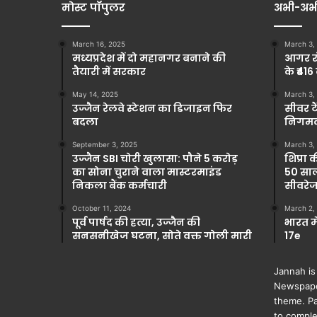
मोस्ट पॉपुलर
अभी-अभ
March 16, 2025
March 3,
मध्यप्रदेश में दो महानगर बनाने की
आगर रो
तैयारी में सरकार
के ₹416
May 14, 2025
March 3,
उज्जैन रेलवे स्टेशन का डिजाइन फिर
सीवर टै
बदला
निगमकर
September 3, 2025
March 3,
उज्जैन SBI चोरी खुलासा: पौने 5 करोड़
शिप्रा 
का सोना चुराने वाला मास्टरमाइंड
50 साल
निकला बैंक कर्मचारी
सीवरेज
October 11, 2024
March 2,
पूर्व पार्षद की हत्या, उज्जैन की
भारत म
सनसनीखेज घटना, सोते वक्त गोली मारी
17e
Jannah is
Newspape
theme. Pa
to comple