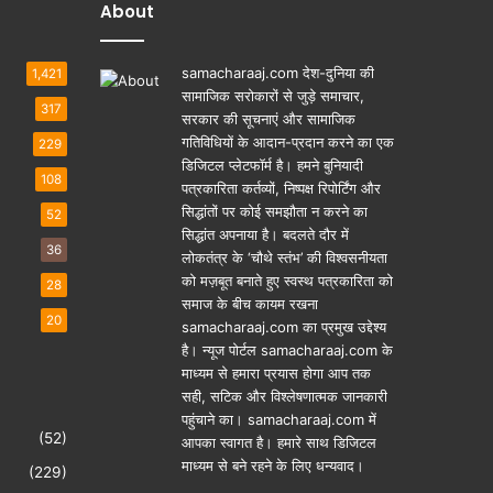
About
samacharaaj.com देश-दुनिया की
1,421
सामाजिक सरोकारों से जुड़े समाचार,
317
सरकार की सूचनाएं और सामाजिक
गतिविधियाें के आदान-प्रदान करने का एक
229
डिजिटल प्लेटफॉर्म है। हमने बुनियादी
108
पत्रकारिता कर्तव्यों, निष्पक्ष रिपोर्टिंग और
सिद्धांतों पर कोई समझौता न करने का
52
सिद्धांत अपनाया है। बदलते दौर में
36
लोकतंत्र के ‘चौथे स्तंभ’ की विश्वसनीयता
को मज़बूत बनाते हुए स्वस्थ पत्रकारिता को
28
समाज के बीच कायम रखना
20
samacharaaj.com का प्रमुख उद्देश्य
है। न्यूज पोर्टल samacharaaj.com के
माध्यम से हमारा प्रयास होगा आप तक
सही, सटिक और विश्लेषणात्मक जानकारी
पहुंचाने का। samacharaaj.com में
(52)
आपका स्‍वागत है। हमारे साथ डिजिटल
माध्‍यम से बने रहने के लिए धन्‍यवाद।
(229)