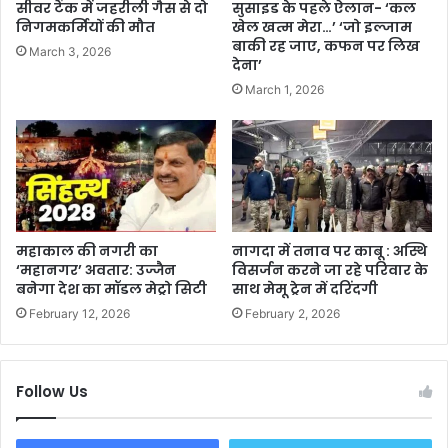
सीवर टैंक में जहरीली गैस से दो
सुसाइड के पहले ऐलान- ‘कल
निगमकर्मियों की मौत
खेल खत्म मेरा…’ ‘जो इल्जाम
बाकी रह जाए, कफन पर लिख
March 3, 2026
देना’
March 1, 2026
महाकाल की नगरी का
नागदा में तनाव पर काबू : अस्थि
‘महानगर’ अवतार: उज्जैन
विसर्जन करने जा रहे परिवार के
बनेगा देश का मॉडल मेट्रो सिटी
साथ मेमू ट्रेन में दरिंदगी
February 12, 2026
February 2, 2026
Follow Us