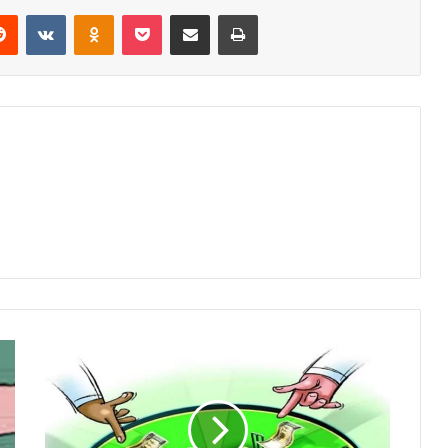
erest
Reddit
VKontakte
Odnoklassniki
Pocket
Share via Email
Print