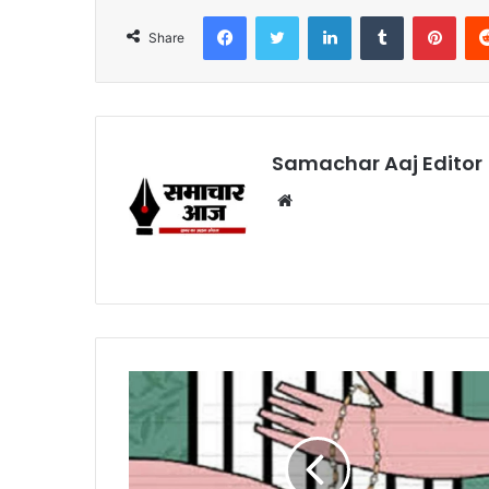
Facebook
Twitter
LinkedIn
Tumblr
Pint
Share
Samachar Aaj Editor
Website