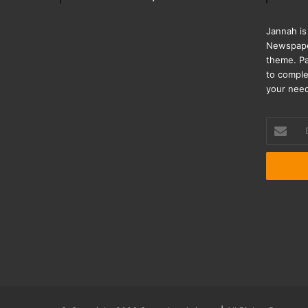
Jannah is
Newspape
theme. Pa
to comple
your nee
Enter
your
Email
address