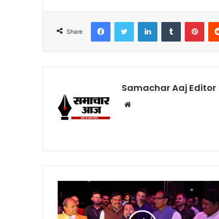
Facebook
Twitter
LinkedIn
Tumblr
Pint
Share
Samachar Aaj Editor
Website