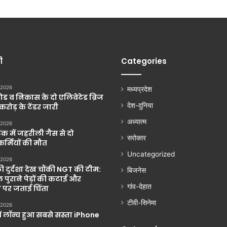
ी
Categories
 2026
मध्यप्रदेश
ड व निकास के दो एलिवेटेड ब्रिज
देश-दुनिया
 करोड़ के टेंडर जारी
अध्यात्म
 2026
ंक में जहरीली गैस से दो
सरोकार
्मियों की मौत
Uncategorized
 2026
की दुर्दशा देख चौंकी NGT की टीम:
बिजनेस
 पुराने पेड़ों की कटाई और
गांव-देहात
 पर जताई चिंता
टीवी-सिनेमा
 2026
ें लॉन्च हुआ सबसे सस्ता iPhone