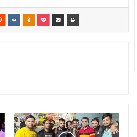
erest
Reddit
VKontakte
Odnoklassniki
Pocket
Share via Email
Print