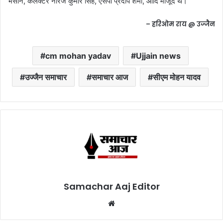
भसीन, कलेक्टर नीरज कुमार सिंह, एसपी प्रदीप शर्मा, आदि मौजूद थे।
– हरिओम राय @ उज्जैन
cm mohan yadav
Ujjain news
उज्जैन समाचार
समाचार आज
सीएम मोहन यादव
Samachar Aaj Editor
Website