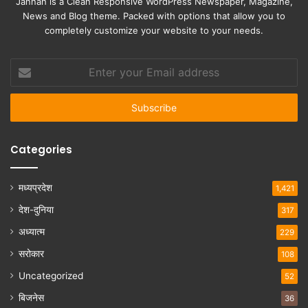
Jannah is a Clean Responsive WordPress Newspaper, Magazine,
News and Blog theme. Packed with options that allow you to
completely customize your website to your needs.
Enter
your
Email
address
Categories
मध्यप्रदेश
1,421
देश-दुनिया
317
अध्यात्म
229
सरोकार
108
Uncategorized
52
बिजनेस
36