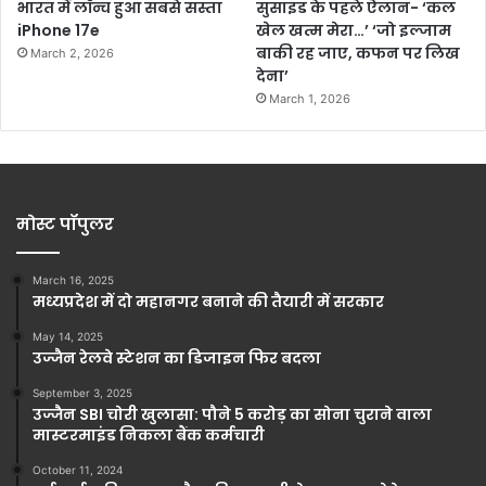
भारत में लॉन्च हुआ सबसे सस्ता
सुसाइड के पहले ऐलान- ‘कल
iPhone 17e
खेल खत्म मेरा…’ ‘जो इल्जाम
बाकी रह जाए, कफन पर लिख
March 2, 2026
देना’
March 1, 2026
मोस्ट पॉपुलर
March 16, 2025
मध्यप्रदेश में दो महानगर बनाने की तैयारी में सरकार
May 14, 2025
उज्जैन रेलवे स्टेशन का डिजाइन फिर बदला
September 3, 2025
उज्जैन SBI चोरी खुलासा: पौने 5 करोड़ का सोना चुराने वाला
मास्टरमाइंड निकला बैंक कर्मचारी
October 11, 2024