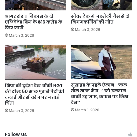
आगर रोड व निकास के दो
सीवर टैंक में जहरीली गैस से दो
एलिवेटेड ब्रिज के ₹416 करोड़ के
निगमकर्मियों की मौत
टेंडर जारी
March 3, 2026
March 3, 2026
सुसाइड के पहले ऐलान- ‘कल
शिप्रा की दुर्दशा देख चौंकी NGT
खेल खत्म मेरा…’ ‘जो इल्जाम
की टीम: 50 साल पुराने पेड़ों की
बाकी रह जाए, कफन पर लिख
कटाई और सीवरेज पर जताई
देना’
चिंता
March 1, 2026
March 3, 2026
Follow Us