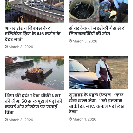
आगर रोड व निकास के दो
सीवर टैंक में जहरीली गैस से दो
एलिवेटेड ब्रिज के ₹416 करोड़ के
निगमकर्मियों की मौत
टेंडर जारी
March 3, 2026
March 3, 2026
सुसाइड के पहले ऐलान- ‘कल
शिप्रा की दुर्दशा देख चौंकी NGT
खेल खत्म मेरा…’ ‘जो इल्जाम
की टीम: 50 साल पुराने पेड़ों की
बाकी रह जाए, कफन पर लिख
कटाई और सीवरेज पर जताई
देना’
चिंता
March 1, 2026
March 3, 2026