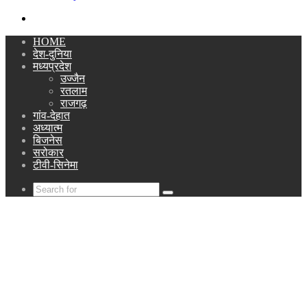
Search
for
HOME
देश-दुनिया
मध्यप्रदेश
उज्जैन
रतलाम
राजगढ़
गांव-देहात
अध्यात्म
बिजनेस
सरोकार
टीवी-सिनेमा
Search
for