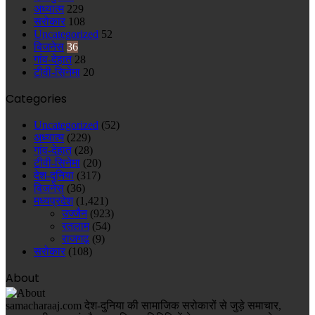
अध्यात्म
229
सरोकार
108
Uncategorized
52
बिजनेस
36
गांव-देहात
28
टीवी-सिनेमा
20
Categories
Uncategorized
(52)
अध्यात्म
(229)
गांव-देहात
(28)
टीवी-सिनेमा
(20)
देश-दुनिया
(317)
बिजनेस
(36)
मध्यप्रदेश
(1,421)
उज्जैन
(923)
रतलाम
(54)
राजगढ़
(9)
सरोकार
(108)
About
samacharaaj.com देश-दुनिया की सामाजिक सरोकारों से जुड़े समाचार,