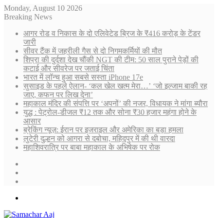
Monday, August 10 2026
Breaking News
आगर रोड व निकास के दो एलिवेटेड ब्रिज के ₹416 करोड़ के टेंडर
जारी
सीवर टैंक में जहरीली गैस से दो निगमकर्मियों की मौत
शिप्रा की दुर्दशा देख चौंकी NGT की टीम: 50 साल पुराने पेड़ों की
कटाई और सीवरेज पर जताई चिंता
भारत में लॉन्च हुआ सबसे सस्ता iPhone 17e
सुसाइड के पहले ऐलान- ‘कल खेल खत्म मेरा…’ ‘जो इल्जाम बाकी रह
जाए, कफन पर लिख देना’
महाकाल मंदिर की संपत्ति पर ‘अपनों’ की नजर, विधायक ने मांगा ब्यौरा
युद्ध : पेट्रोल-डीजल ₹12 तक और सोना ₹30 हजार महंगा होने के
आसार
ब्रेकिंग न्यूज़: ईरान पर इजराइल और अमेरिका का बड़ा हमला
लुटेरी दुल्हन को आगरा से दबोचा, महिदपुर में की थी वारदा
महाशिवरात्रि पर बाबा महाकाल के अभिषेक पर रोक
Sidebar
Random
Article
Log
In
Menu