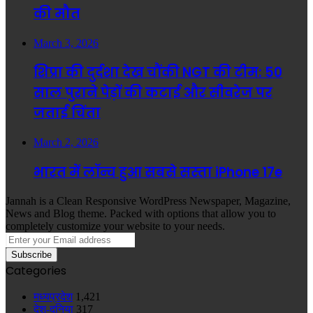
की मौत
March 3, 2026
शिप्रा की दुर्दशा देख चौंकी NGT की टीम: 50
साल पुराने पेड़ों की कटाई और सीवरेज पर
जताई चिंता
March 2, 2026
भारत में लॉन्च हुआ सबसे सस्ता iPhone 17e
Jannah is a Clean Responsive WordPress Newspaper, Magazine,
News and Blog theme. Packed with options that allow you to
completely customize your website to your needs.
Enter
your
Email
Categories
address
मध्यप्रदेश
1,421
देश-दुनिया
317