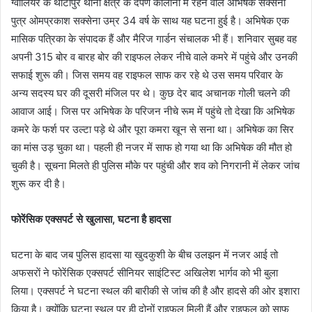
ग्‍वालियर के थाटीपुर थाना क्षेत्र के दर्पण कॉलोनी में रहने वाले अभिषेक सक्सेना
पुत्र ओमप्रकाश सक्सेना उम्र 34 वर्ष के साथ यह घटना हुई है। अभिषेक एक
मासिक पत्रिका के संपादक हैं और मैरिज गार्डन संचालक भी हैं। शनिवार सुबह वह
अपनी 315 बोर व बारह बोर की राइफल लेकर नीचे वाले कमरे में पहुंचे और उनकी
सफाई शुरू की। जिस समय वह राइफल साफ कर रहे थे उस समय परिवार के
अन्य सदस्य घर की दूसरी मंजिल पर थे। कुछ देर बाद अचानक गोली चलने की
आवाज आई। जिस पर अभिषेक के परिजन नीचे रूम में पहुंचे तो देखा कि अभिषेक
कमरे के फर्श पर उल्टा पड़े थे और पूरा कमरा खून से सना था। अभिषेक का सिर
का मांस उड़ चुका था। पहली ही नजर में साफ हो गया था कि अभिषेक की मौत हो
चुकी है। सूचना मिलते ही पुलिस मौके पर पहुंची और शव को निगरानी में लेकर जांच
शुरू कर दी है।
फोरेंसिक एक्सपर्ट से खुलासा, घटना है हादसा
घटना के बाद जब पुलिस हादसा या खुदकुशी के बीच उलझन में नजर आई तो
अफसराें ने फोरेंसिक एक्सपर्ट सीनियर साइंटिस्ट अखिलेश भार्गव को भी बुला
लिया। एक्सपर्ट ने घटना स्थल की बारीकी से जांच की है और हादसे की ओर इशारा
किया है। क्योंकि घटना स्थल पर ही दोनों राइफल मिली हैं और राइफल को साफ