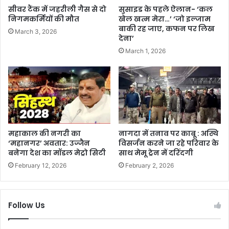
सीवर टैंक में जहरीली गैस से दो
सुसाइड के पहले ऐलान- ‘कल
निगमकर्मियों की मौत
खेल खत्म मेरा…’ ‘जो इल्जाम
बाकी रह जाए, कफन पर लिख
March 3, 2026
देना’
March 1, 2026
महाकाल की नगरी का
नागदा में तनाव पर काबू : अस्थि
‘महानगर’ अवतार: उज्जैन
विसर्जन करने जा रहे परिवार के
बनेगा देश का मॉडल मेट्रो सिटी
साथ मेमू ट्रेन में दरिंदगी
February 12, 2026
February 2, 2026
Follow Us