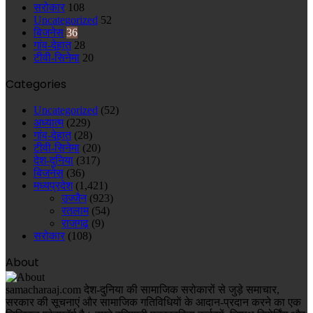
सरोकार
108
Uncategorized
52
बिजनेस
36
गांव-देहात
28
टीवी-सिनेमा
20
Categories
Uncategorized
(52)
अध्यात्म
(229)
गांव-देहात
(28)
टीवी-सिनेमा
(20)
देश-दुनिया
(317)
बिजनेस
(36)
मध्यप्रदेश
(1,421)
उज्जैन
(923)
रतलाम
(54)
राजगढ़
(9)
सरोकार
(108)
About
samacharaaj.com देश-दुनिया की सामाजिक सरोकारों से जुड़े समाचार,
सरकार की सूचनाएं और सामाजिक गतिविधियाें के आदान-प्रदान करने का एक