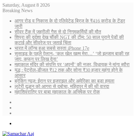
Saturday, August 8 2026
Breaking News
आगर रोड व निकास के दो एलिवेटेड ब्रिज के ₹416 करोड़ के टेंडर
जारी
सीवर टैंक में जहरीली गैस से दो निगमकर्मियों की मौत
शिप्रा की दुर्दशा देख चौंकी NGT की टीम: 50 साल पुराने पेड़ों की
कटाई और सीवरेज पर जताई चिंता
भारत में लॉन्च हुआ सबसे सस्ता iPhone 17e
सुसाइड के पहले ऐलान- ‘कल खेल खत्म मेरा…’ ‘जो इल्जाम बाकी रह
जाए, कफन पर लिख देना’
महाकाल मंदिर की संपत्ति पर ‘अपनों’ की नजर, विधायक ने मांगा ब्यौरा
युद्ध : पेट्रोल-डीजल ₹12 तक और सोना ₹30 हजार महंगा होने के
आसार
ब्रेकिंग न्यूज़: ईरान पर इजराइल और अमेरिका का बड़ा हमला
लुटेरी दुल्हन को आगरा से दबोचा, महिदपुर में की थी वारदा
महाशिवरात्रि पर बाबा महाकाल के अभिषेक पर रोक
Sidebar
Random
Article
Log
In
Menu