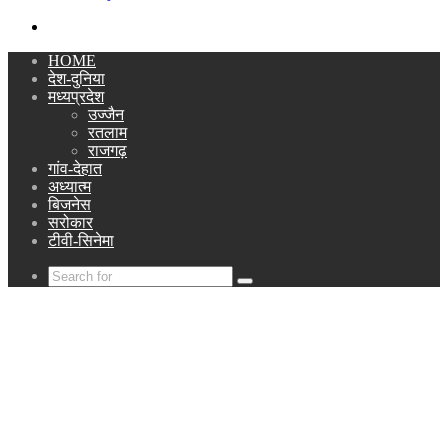
Search
for
HOME
देश-दुनिया
मध्यप्रदेश
उज्जैन
रतलाम
राजगढ़
गांव-देहात
अध्यात्म
बिजनेस
सरोकार
टीवी-सिनेमा
Search
for