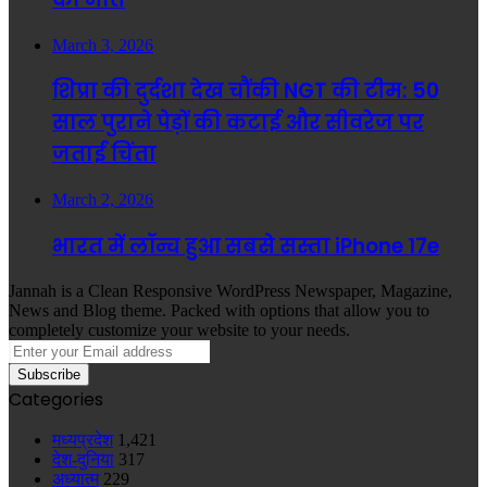
March 3, 2026
शिप्रा की दुर्दशा देख चौंकी NGT की टीम: 50
साल पुराने पेड़ों की कटाई और सीवरेज पर
जताई चिंता
March 2, 2026
भारत में लॉन्च हुआ सबसे सस्ता iPhone 17e
Jannah is a Clean Responsive WordPress Newspaper, Magazine,
News and Blog theme. Packed with options that allow you to
completely customize your website to your needs.
Enter
your
Email
Categories
address
मध्यप्रदेश
1,421
देश-दुनिया
317
अध्यात्म
229