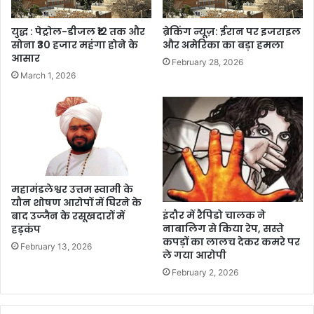
युद्ध : पेट्रोल-डीजल ₹12 तक और
ब्रेकिंग न्यूज़: ईरान पर इजराइल
सोना ₹30 हजार महंगा होने के
और अमेरिका का बड़ा हमला
आसार
February 28, 2026
March 1, 2026
महामंडलेश्वर उत्तम स्वामी के
यौन शोषण आरोपों में घिरने के
इंदौर में रैपिडो चालक ने
बाद उज्जैन के रसूखदारों में
नाबालिग से किया रेप, सस्ते
हड़कंप
कपड़ों का लालच देकर कमरे पर
February 13, 2026
ले गया आरोपी
February 2, 2026