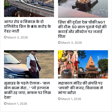
आगर रोड व निकास के दो
शिप्रा की दुर्दशा देख चौंकी NGT
एलिवेटेड ब्रिज के ₹416 करोड़ के
की टीम: 50 साल पुराने पेड़ों की
टेंडर जारी
कटाई और सीवरेज पर जताई
चिंता
March 3, 2026
March 3, 2026
सुसाइड के पहले ऐलान- ‘कल
महाकाल मंदिर की संपत्ति पर
खेल खत्म मेरा…’ ‘जो इल्जाम
‘अपनों’ की नजर, विधायक ने
बाकी रह जाए, कफन पर लिख
मांगा ब्यौरा
देना’
March 1, 2026
March 1, 2026