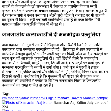
दर्शन देने और अपनी प्रजा का कुशल-मंगल जानने नगर भ्रमण पर निकले।
सवारी के निकलने के पूर्व सभामंडप में पंचायत एवं ग्रामीण विकास मंत्री
प्रहलाद पटेल ने सपत्नीक भगवान महाकाल का पूजन किया। शासकीय पुजारी
पं.घनश्याम शर्मा ने पूजन करवाया। मंत्री श्री पटेल ने रामघाट पर भी पालकी
का पूजन भी किया। श्री पंचायती महानिर्वाणी अखाड़े के महंत विनीत गिरी
महाराज सहित जनप्रतिनिधिगण भी मौजूद थे।
जनजातीय कलाकारों ने दी मनमोहक प्रस्तुतियां
बाबा महाकाल की दूसरी सवारी में छिंदवाड़ा और डिंडोरी जिले के जनजाति
कलाकारों द्वारा मनमोहक प्रस्तुतियां दी गई। छिंदवाड़ा से आए कलाकारों ने
पारंपरिक वेशभूषा कुर्ता,धोती और पगड़ी पहनकर पिंकी, ढोल आदि वाद्ययंत्रों पर
भड़म नृत्य की आकषर्क प्रस्तुतियां दीं। वहीं डिंडोरी जिले के जनजातीय
कलाकारों ने थिसकी, बासुरी, मादर, टिमकी आदि वाद्य यंत्रों पर कर्मा नृत्य की
मनमोहक प्रस्तुतियां ने सवारी में समां बांधा। कर्मा नृत्य में पुरुषों ने हवाल,
छीनन्द्री, झंगा ,जैकेट कलगी और महिलाओ ने मुंगी, फरिया, बिरंन माला, करदन,
टिसकी पहनी। उल्लेखनीय है कि मुख्यमंत्री डॉ यादव की मंशानुरूप बाबा
महाकाल की सवारियों में प्रदेश के विभिन्न जनजातीय जिलों के जनजातीय
कलाकारों का समूह शामिल हो रहा हैं।
Tags
cm mohan yadav
latest news ujjain
mahakal sawari
Mahakal temple
Send
Samachar Aaj Editor
July 29, 2024
an
224