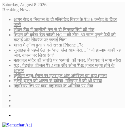
Saturday, August 8 2026
Breaking News
आगर रोड व निकास के दो एलिवेटेड ब्रिज के ₹416 करोड़ के टेंडर
जारी
सीवर टैंक में जहरीली गैस से दो निगमकर्मियों की मौत
शिप्रा की दुर्दशा देख चौंकी NGT की टीम: 50 साल पुराने पेड़ों की
कटाई और सीवरेज पर जताई चिंता
भारत में लॉन्च हुआ सबसे सस्ता iPhone 17e
सुसाइड के पहले ऐलान- ‘कल खेल खत्म मेरा…’ ‘जो इल्जाम बाकी रह
जाए, कफन पर लिख देना’
महाकाल मंदिर की संपत्ति पर ‘अपनों’ की नजर, विधायक ने मांगा ब्यौरा
युद्ध : पेट्रोल-डीजल ₹12 तक और सोना ₹30 हजार महंगा होने के
आसार
ब्रेकिंग न्यूज़: ईरान पर इजराइल और अमेरिका का बड़ा हमला
लुटेरी दुल्हन को आगरा से दबोचा, महिदपुर में की थी वारदा
महाशिवरात्रि पर बाबा महाकाल के अभिषेक पर रोक
Sidebar
Random
Article
Log
In
Menu