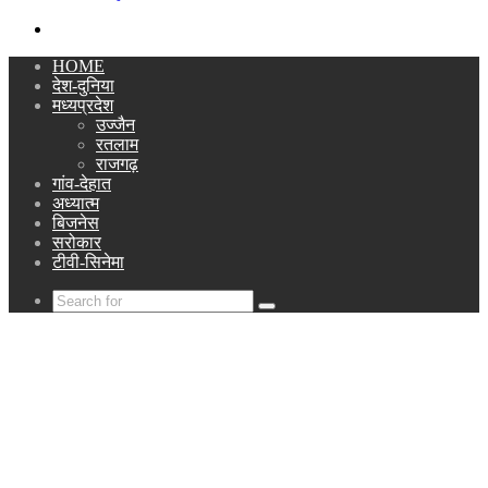
Search
for
HOME
देश-दुनिया
मध्यप्रदेश
उज्जैन
रतलाम
राजगढ़
गांव-देहात
अध्यात्म
बिजनेस
सरोकार
टीवी-सिनेमा
Search
for