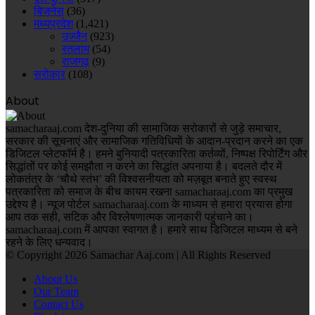
बिजनेस
(36)
मध्यप्रदेश
(1,421)
उज्जैन
(923)
रतलाम
(54)
राजगढ़
(9)
सरोकार
(108)
About
samacharaaj.com देश-दुनिया की सामाजिक सरोकारों से जुड़े समाचार,
सरकार की सूचनाएं और सामाजिक गतिविधियाें के आदान-प्रदान करने का एक
डिजिटल प्लेटफॉर्म है। हमने बुनियादी पत्रकारिता कर्तव्यों, निष्पक्ष रिपोर्टिंग और
सिद्धांतों पर कोई समझौता न करने का सिद्धांत अपनाया है। बदलते दौर में
लोकतंत्र के ‘चौथे स्तंभ’ की विश्वसनीयता को मज़बूत बनाते हुए स्वस्थ
पत्रकारिता को समाज के बीच कायम रखना samacharaaj.com का प्रमुख
उद्देश्य है। न्यूज पोर्टल samacharaaj.com के माध्यम से हमारा प्रयास होगा
आप तक सही, सटिक और विश्लेषणात्मक जानकारी पहुंचाने का।
samacharaaj.com में आपका स्‍वागत है। हमारे साथ डिजिटल माध्‍यम से बने
रहने के लिए धन्‍यवाद।
© Copyright 2026 Samachar Aaj.com | All Rights Reserved
About Us
Our Team
Contact Us