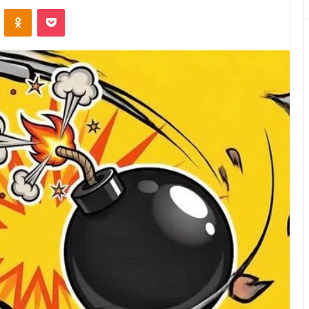
VKontakte
Odnoklassniki
Pocket