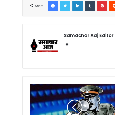
Facebook
Twitter
LinkedIn
Tumblr
Pint
Share
Samachar Aaj Editor
Website