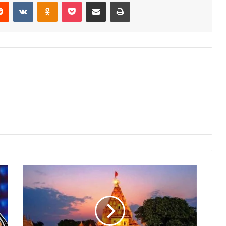
erest
Reddit
VKontakte
Odnoklassniki
Pocket
Share via Email
Print