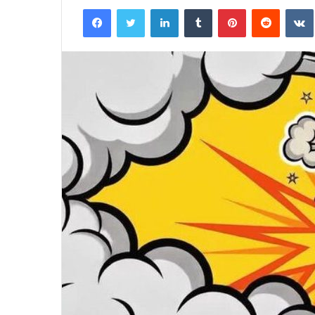
an
Facebook
Twitter
LinkedIn
Tumblr
Pinterest
Reddit
email