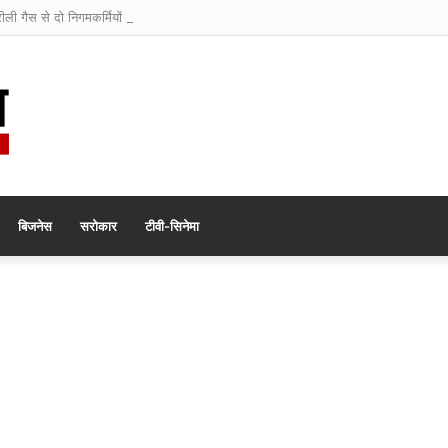
रीली गैस से दो निगमकर्मियों की मौत
बिजनेस
सरोकार
टीवी-सिनेमा