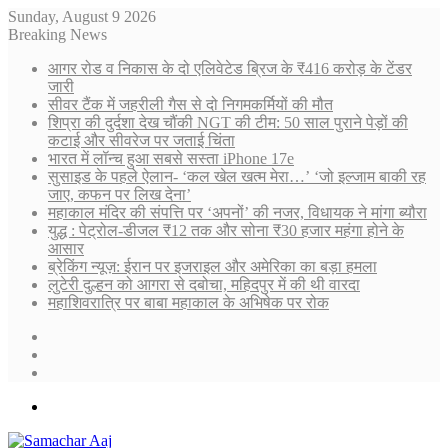
Sunday, August 9 2026
Breaking News
आगर रोड व निकास के दो एलिवेटेड ब्रिज के ₹416 करोड़ के टेंडर
जारी
सीवर टैंक में जहरीली गैस से दो निगमकर्मियों की मौत
शिप्रा की दुर्दशा देख चौंकी NGT की टीम: 50 साल पुराने पेड़ों की
कटाई और सीवरेज पर जताई चिंता
भारत में लॉन्च हुआ सबसे सस्ता iPhone 17e
सुसाइड के पहले ऐलान- ‘कल खेल खत्म मेरा…’ ‘जो इल्जाम बाकी रह
जाए, कफन पर लिख देना’
महाकाल मंदिर की संपत्ति पर ‘अपनों’ की नजर, विधायक ने मांगा ब्यौरा
युद्ध : पेट्रोल-डीजल ₹12 तक और सोना ₹30 हजार महंगा होने के
आसार
ब्रेकिंग न्यूज़: ईरान पर इजराइल और अमेरिका का बड़ा हमला
लुटेरी दुल्हन को आगरा से दबोचा, महिदपुर में की थी वारदा
महाशिवरात्रि पर बाबा महाकाल के अभिषेक पर रोक
Sidebar
Random
Article
Log
In
Menu