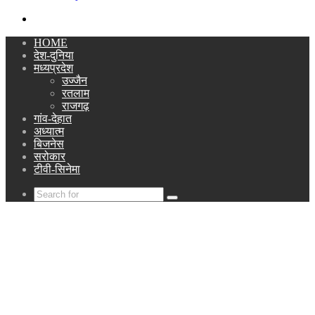
Search
for
HOME
देश-दुनिया
मध्यप्रदेश
उज्जैन
रतलाम
राजगढ़
गांव-देहात
अध्यात्म
बिजनेस
सरोकार
टीवी-सिनेमा
Search
for