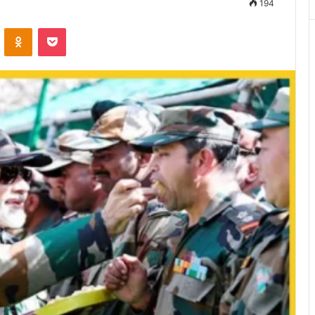
194
VKontakte
Odnoklassniki
Pocket