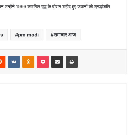
उन्होंने 1999 कारगिल युद्ध के दौरान शहीद हुए जवानों को श्रद्धांजलि
ws
pm modi
समाचार आज
erest
Reddit
VKontakte
Odnoklassniki
Pocket
Share via Email
Print