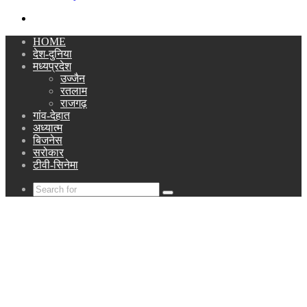
Search
for
HOME
देश-दुनिया
मध्यप्रदेश
उज्जैन
रतलाम
राजगढ़
गांव-देहात
अध्यात्म
बिजनेस
सरोकार
टीवी-सिनेमा
Search
for