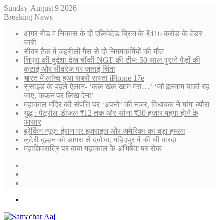
Sunday, August 9 2026
Breaking News
आगर रोड व निकास के दो एलिवेटेड ब्रिज के ₹416 करोड़ के टेंडर
जारी
सीवर टैंक में जहरीली गैस से दो निगमकर्मियों की मौत
शिप्रा की दुर्दशा देख चौंकी NGT की टीम: 50 साल पुराने पेड़ों की
कटाई और सीवरेज पर जताई चिंता
भारत में लॉन्च हुआ सबसे सस्ता iPhone 17e
सुसाइड के पहले ऐलान- ‘कल खेल खत्म मेरा…’ ‘जो इल्जाम बाकी रह
जाए, कफन पर लिख देना’
महाकाल मंदिर की संपत्ति पर ‘अपनों’ की नजर, विधायक ने मांगा ब्यौरा
युद्ध : पेट्रोल-डीजल ₹12 तक और सोना ₹30 हजार महंगा होने के
आसार
ब्रेकिंग न्यूज़: ईरान पर इजराइल और अमेरिका का बड़ा हमला
लुटेरी दुल्हन को आगरा से दबोचा, महिदपुर में की थी वारदा
महाशिवरात्रि पर बाबा महाकाल के अभिषेक पर रोक
Sidebar
Random
Article
Log
In
Menu