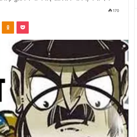
170
VKontakte
Odnoklassniki
Pocket