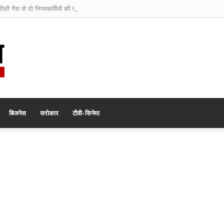
रीली गैस से दो निगमकर्मियों की मौत
बिजनेस
सरोकार
टीवी-सिनेमा