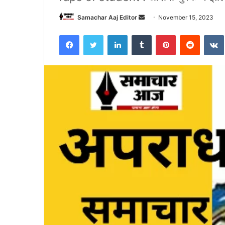
Send
Samachar Aaj Editor
November 15, 2023
an
Facebook
Twitter
LinkedIn
Tumblr
Pinterest
Reddit
email