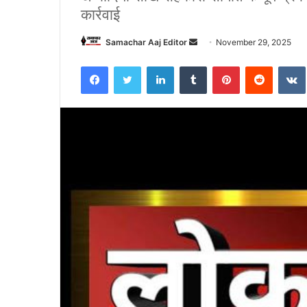
कार्रवाई
Send
Samachar Aaj Editor
November 29, 2025
an
Facebook
Twitter
LinkedIn
Tumblr
Pinterest
Reddit
email