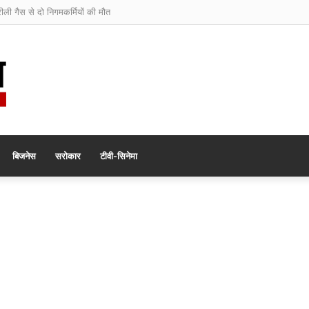
रीली गैस से दो निगमकर्मियों की मौत
बिजनेस
सरोकार
टीवी-सिनेमा