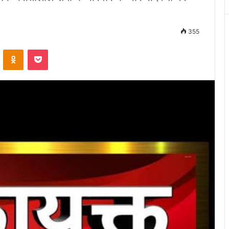
355
VKontakte
Odnoklassniki
Pocket