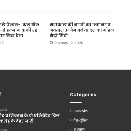
पहले ऐलान- ‘कल खेल
महाकाल की नगरी का ‘महानगर’
 ‘जो इल्जाम बाकी रह
अवतार: उज्जैन बनेगा देश का मॉडल
र लिख देना’
मेट्रो सिटी
26
February 12, 2026
ी
Categories
 2026
मध्यप्रदेश
ड व निकास के दो एलिवेटेड ब्रिज
देश-दुनिया
 करोड़ के टेंडर जारी
अध्यात्म
 2026