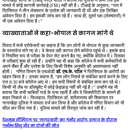
नानाखेड़ा थाना के टीआई नरेंद्र यादव ने बताया कि पुलिस ने अभी तक इस
मामले में कोई कागजी कार्रवाई (FIR) नहीं की है। टीआई के अनुसार, “रात में
प्रिंसिपल ने तीन लेक्चरार के प्रवेश की जानकारी दी थी और एक लिखित
आवेदन दिया है। हम इसकी जांच कर रहे हैं। साथ ही, दूसरे पक्ष (लेक्चरारों) ने
भी एक आवेदन दिया है।”
व्याख्याताओं ने कहा-भोपाल से कागज मांगे थे
विवाद में फंसे प्रोफेसरों का कहना है कि उन लोगों से भोपाल से कुछ जानकारी
के दस्तावेज मांगे गए थे। वे केवल वही कागज लेने कॉलेज पहुंचे थे। इसके बाद
वे नियमित रूप से परीक्षा के पेपर सेट करने बैठ गए, क्योंकि कॉलेज में 1 दिसंबर
से परीक्षाएं शुरू हो रही हैं। उन्होंने यह भी कहा कि कॉलेज में सभी कर्मचारियों के
अपने चैंबर हैं और प्रवेश के लिए किसी विशेष अनुमति की आवश्यकता नहीं
होती। गणित विभाग के एचओडी
डॉ. एच.के. पटेल
ने प्रिंसिपल के आरोपों का
खंडन किया है। उनका कहना है, “हम लोग रिसर्च से संबंधित कार्य करने के लिए
रात 8:30 बजे कॉलेज आए थे। हम सभी विषयों से संबंधित काम कर रहे थे।
किसी भी लैब या डॉक्यूमेंट में कोई छेड़छाड़ नहीं की गई है।” उन्होंने यह भी
बताया कि सभी चाबियाँ गार्ड के पास रहती हैं और वे सिक्योरिटी के सामने ही
बाहर निकले थे। फिलहाल, प्रिंसिपल डॉ. श्रीवास्तव की शिकायत पर
नानाखेड़ा पुलिस ने मामला दर्ज कर लिया है और कॉलेज में गणित विभाग को भी
सील कर दिया गया है। पुलिस मामले की विस्तृत जांच कर रही है।
देशमुख हॉस्पिटल पर ‘लापरवाही’ का गंभीर आरोप, इलाज के दौरान
गर्भस्थ शिशु और मां दोनों की मौत