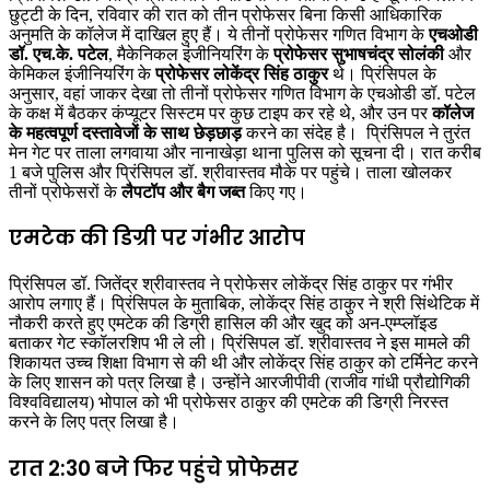
छुट्टी के दिन, रविवार की रात को तीन प्रोफेसर बिना किसी आधिकारिक
अनुमति के कॉलेज में दाखिल हुए हैं। ये तीनों प्रोफेसर गणित विभाग के
एचओडी
डॉ. एच.के. पटेल
, मैकेनिकल इंजीनियरिंग के
प्रोफेसर सुभाषचंद्र सोलंकी
और
केमिकल इंजीनियरिंग के
प्रोफेसर लोकेंद्र सिंह ठाकुर
थे। प्रिंसिपल के
अनुसार, वहां जाकर देखा तो तीनों प्रोफेसर गणित विभाग के एचओडी डॉ. पटेल
के कक्ष में बैठकर कंप्यूटर सिस्टम पर कुछ टाइप कर रहे थे, और उन पर
कॉलेज
के महत्वपूर्ण दस्तावेजों के साथ छेड़छाड़
करने का संदेह है। प्रिंसिपल ने तुरंत
मेन गेट पर ताला लगवाया और नानाखेड़ा थाना पुलिस को सूचना दी। रात करीब
1 बजे पुलिस और प्रिंसिपल डॉ. श्रीवास्तव मौके पर पहुंचे। ताला खोलकर
तीनों प्रोफेसरों के
लैपटॉप और बैग जब्त
किए गए।
एमटेक की डिग्री पर गंभीर आरोप
प्रिंसिपल डॉ. जितेंद्र श्रीवास्तव ने प्रोफेसर लोकेंद्र सिंह ठाकुर पर गंभीर
आरोप लगाए हैं। प्रिंसिपल के मुताबिक, लोकेंद्र सिंह ठाकुर ने श्री सिंथेटिक में
नौकरी करते हुए एमटेक की डिग्री हासिल की और खुद को अन-एम्प्लॉइड
बताकर गेट स्कॉलरशिप भी ले ली। प्रिंसिपल डॉ. श्रीवास्तव ने इस मामले की
शिकायत उच्च शिक्षा विभाग से की थी और लोकेंद्र सिंह ठाकुर को टर्मिनेट करने
के लिए शासन को पत्र लिखा है। उन्होंने आरजीपीवी (राजीव गांधी प्रौद्योगिकी
विश्वविद्यालय) भोपाल को भी प्रोफेसर ठाकुर की एमटेक की डिग्री निरस्त
करने के लिए पत्र लिखा है।
रात 2:30 बजे फिर पहुंचे प्रोफेसर