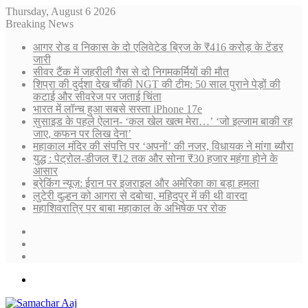
Thursday, August 6 2026
Breaking News
आगर रोड व निकास के दो एलिवेटेड ब्रिज के ₹416 करोड़ के टेंडर
जारी
सीवर टैंक में जहरीली गैस से दो निगमकर्मियों की मौत
शिप्रा की दुर्दशा देख चौंकी NGT की टीम: 50 साल पुराने पेड़ों की
कटाई और सीवरेज पर जताई चिंता
भारत में लॉन्च हुआ सबसे सस्ता iPhone 17e
सुसाइड के पहले ऐलान- ‘कल खेल खत्म मेरा…’ ‘जो इल्जाम बाकी रह
जाए, कफन पर लिख देना’
महाकाल मंदिर की संपत्ति पर ‘अपनों’ की नजर, विधायक ने मांगा ब्यौरा
युद्ध : पेट्रोल-डीजल ₹12 तक और सोना ₹30 हजार महंगा होने के
आसार
ब्रेकिंग न्यूज़: ईरान पर इजराइल और अमेरिका का बड़ा हमला
लुटेरी दुल्हन को आगरा से दबोचा, महिदपुर में की थी वारदा
महाशिवरात्रि पर बाबा महाकाल के अभिषेक पर रोक
Sidebar
Random
Article
Log
In
Menu