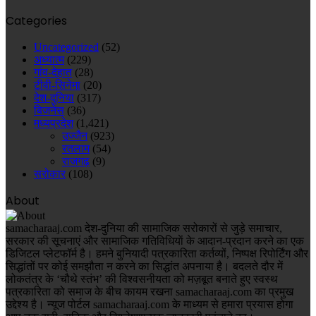
Categories
Uncategorized
(52)
अध्यात्म
(229)
गांव-देहात
(28)
टीवी-सिनेमा
(20)
देश-दुनिया
(317)
बिजनेस
(36)
मध्यप्रदेश
(1,421)
उज्जैन
(923)
रतलाम
(54)
राजगढ़
(9)
सरोकार
(108)
About
samacharaaj.com देश-दुनिया की सामाजिक सरोकारों से जुड़े समाचार,
सरकार की सूचनाएं और सामाजिक गतिविधियाें के आदान-प्रदान करने का एक
डिजिटल प्लेटफॉर्म है। हमने बुनियादी पत्रकारिता कर्तव्यों, निष्पक्ष रिपोर्टिंग और
सिद्धांतों पर कोई समझौता न करने का सिद्धांत अपनाया है। बदलते दौर में
लोकतंत्र के ‘चौथे स्तंभ’ की विश्वसनीयता को मज़बूत बनाते हुए स्वस्थ
पत्रकारिता को समाज के बीच कायम रखना samacharaaj.com का प्रमुख
उद्देश्य है। न्यूज पोर्टल samacharaaj.com के माध्यम से हमारा प्रयास होगा