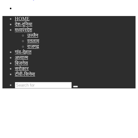
Search
for
HOME
देश-दुनिया
मध्यप्रदेश
उज्जैन
रतलाम
राजगढ़
गांव-देहात
अध्यात्म
बिजनेस
सरोकार
टीवी-सिनेमा
Search
for