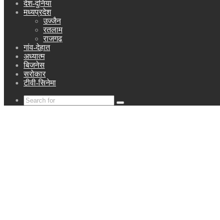
देश-दुनिया
मध्यप्रदेश
उज्जैन
रतलाम
राजगढ़
गांव-देहात
अध्यात्म
बिजनेस
सरोकार
टीवी-सिनेमा
Search
for