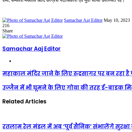
शर्मा, कमलेश मेघवाल आदि कांग्रेस पदाधिकारी एवं युवा साथी उपस्थित रहे।
Send
Samachar Aaj Editor
May 10, 2023
an
216
Facebook
Twitter
LinkedIn
Tumblr
Pinterest
Reddit
VKontakte
Odnoklassniki
Pocket
email
Share
Facebook
Twitter
LinkedIn
Tumblr
Pinterest
Reddit
VKontakte
Odnoklassniki
Pocket
Share
Print
via
Email
Samachar Aaj Editor
Website
महाकाल मंदिर जाने के लिए रुद्रसागर पर बन रहा है पे
उज्‍जैन में भी घूमने के लिए गोवा की तरह ई-बाइक म
Related Articles
रतलाम रेल मंडल में अब ‘पूर्व सैनिक’ संभालेंगे सुरक्