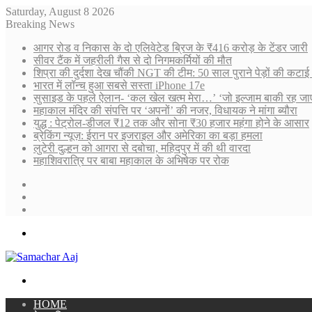
Saturday, August 8 2026
Breaking News
आगर रोड व निकास के दो एलिवेटेड ब्रिज के ₹416 करोड़ के टेंडर जारी
सीवर टैंक में जहरीली गैस से दो निगमकर्मियों की मौत
शिप्रा की दुर्दशा देख चौंकी NGT की टीम: 50 साल पुराने पेड़ों की कट
भारत में लॉन्च हुआ सबसे सस्ता iPhone 17e
सुसाइड के पहले ऐलान- ‘कल खेल खत्म मेरा…’ ‘जो इल्जाम बाकी रह ज
महाकाल मंदिर की संपत्ति पर ‘अपनों’ की नजर, विधायक ने मांगा ब्यौरा
युद्ध : पेट्रोल-डीजल ₹12 तक और सोना ₹30 हजार महंगा होने के आसार
ब्रेकिंग न्यूज़: ईरान पर इजराइल और अमेरिका का बड़ा हमला
लुटेरी दुल्हन को आगरा से दबोचा, महिदपुर में की थी वारदा
महाशिवरात्रि पर बाबा महाकाल के अभिषेक पर रोक
Sidebar
Random
Article
Log
In
Menu
Search
for
HOME