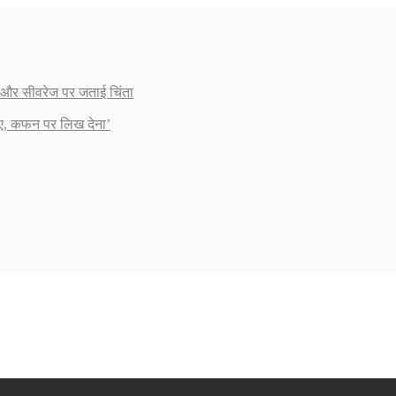
ाई और सीवरेज पर जताई चिंता
ाए, कफन पर लिख देना’