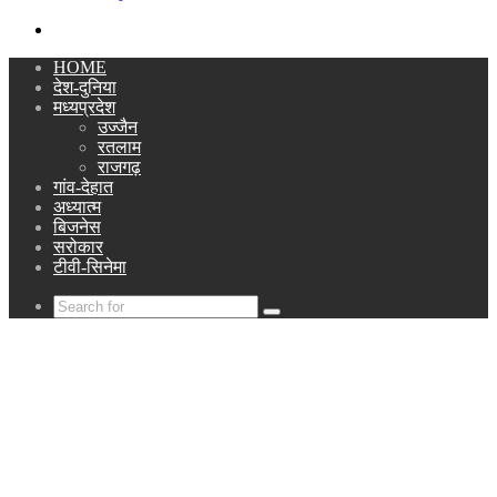
Search
for
HOME
देश-दुनिया
मध्यप्रदेश
उज्जैन
रतलाम
राजगढ़
गांव-देहात
अध्यात्म
बिजनेस
सरोकार
टीवी-सिनेमा
Search
for