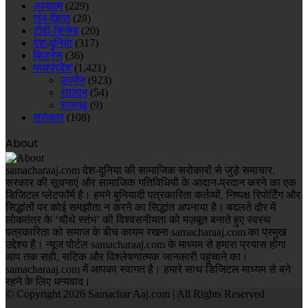
अध्यात्म
(229)
गांव-देहात
(28)
टीवी-सिनेमा
(20)
देश-दुनिया
(317)
बिजनेस
(36)
मध्यप्रदेश
(1,421)
उज्जैन
(923)
रतलाम
(54)
राजगढ़
(9)
सरोकार
(108)
About
samacharaaj.com देश-दुनिया की सामाजिक सरोकारों से जुड़े समाचार,
सरकार की सूचनाएं और सामाजिक गतिविधियाें के आदान-प्रदान करने का एक
डिजिटल प्लेटफॉर्म है। हमने बुनियादी पत्रकारिता कर्तव्यों, निष्पक्ष रिपोर्टिंग और
सिद्धांतों पर कोई समझौता न करने का सिद्धांत अपनाया है। बदलते दौर में
लोकतंत्र के ‘चौथे स्तंभ’ की विश्वसनीयता को मज़बूत बनाते हुए स्वस्थ
पत्रकारिता को समाज के बीच कायम रखना samacharaaj.com का प्रमुख
उद्देश्य है। न्यूज पोर्टल samacharaaj.com के माध्यम से हमारा प्रयास होगा
आप तक सही, सटिक और विश्लेषणात्मक जानकारी पहुंचाने का।
samacharaaj.com में आपका स्‍वागत है। हमारे साथ डिजिटल माध्‍यम से बने
रहने के लिए धन्‍यवाद।
© Copyright 2026 Samachar Aaj.com | All Rights Reserved