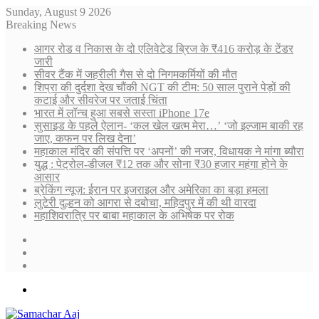
Sunday, August 9 2026
Breaking News
आगर रोड व निकास के दो एलिवेटेड ब्रिज के ₹416 करोड़ के टेंडर
जारी
सीवर टैंक में जहरीली गैस से दो निगमकर्मियों की मौत
शिप्रा की दुर्दशा देख चौंकी NGT की टीम: 50 साल पुराने पेड़ों की
कटाई और सीवरेज पर जताई चिंता
भारत में लॉन्च हुआ सबसे सस्ता iPhone 17e
सुसाइड के पहले ऐलान- ‘कल खेल खत्म मेरा…’ ‘जो इल्जाम बाकी रह
जाए, कफन पर लिख देना’
महाकाल मंदिर की संपत्ति पर ‘अपनों’ की नजर, विधायक ने मांगा ब्यौरा
युद्ध : पेट्रोल-डीजल ₹12 तक और सोना ₹30 हजार महंगा होने के
आसार
ब्रेकिंग न्यूज़: ईरान पर इजराइल और अमेरिका का बड़ा हमला
लुटेरी दुल्हन को आगरा से दबोचा, महिदपुर में की थी वारदा
महाशिवरात्रि पर बाबा महाकाल के अभिषेक पर रोक
Sidebar
Random
Article
Log
In
Menu