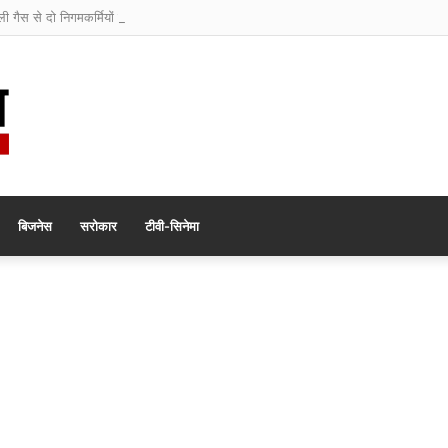
ली गैस से दो निगमकर्मियों की मौत
बिजनेस
सरोकार
टीवी-सिनेमा