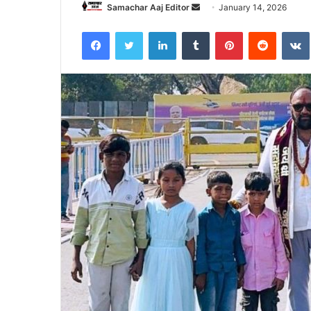
Send
Samachar Aaj Editor
January 14, 2026
an
Facebook
Twitter
LinkedIn
Tumblr
Pinterest
Reddit
email