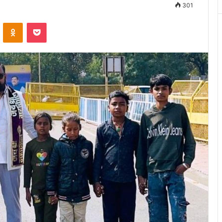
301
VKontakte
Odnoklassniki
Pocket