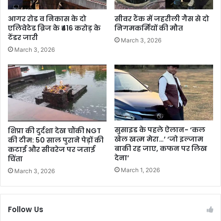
आगर रोड व निकास के दो
सीवर टैंक में जहरीली गैस से दो
एलिवेटेड ब्रिज के ₹416 करोड़ के
निगमकर्मियों की मौत
टेंडर जारी
March 3, 2026
March 3, 2026
सुसाइड के पहले ऐलान- ‘कल
शिप्रा की दुर्दशा देख चौंकी NGT
खेल खत्म मेरा…’ ‘जो इल्जाम
की टीम: 50 साल पुराने पेड़ों की
बाकी रह जाए, कफन पर लिख
कटाई और सीवरेज पर जताई
देना’
चिंता
March 1, 2026
March 3, 2026
Follow Us