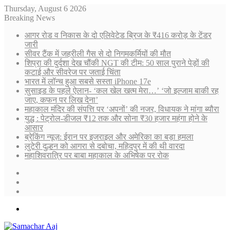
Thursday, August 6 2026
Breaking News
आगर रोड व निकास के दो एलिवेटेड ब्रिज के ₹416 करोड़ के टेंडर
जारी
सीवर टैंक में जहरीली गैस से दो निगमकर्मियों की मौत
शिप्रा की दुर्दशा देख चौंकी NGT की टीम: 50 साल पुराने पेड़ों की
कटाई और सीवरेज पर जताई चिंता
भारत में लॉन्च हुआ सबसे सस्ता iPhone 17e
सुसाइड के पहले ऐलान- ‘कल खेल खत्म मेरा…’ ‘जो इल्जाम बाकी रह
जाए, कफन पर लिख देना’
महाकाल मंदिर की संपत्ति पर ‘अपनों’ की नजर, विधायक ने मांगा ब्यौरा
युद्ध : पेट्रोल-डीजल ₹12 तक और सोना ₹30 हजार महंगा होने के
आसार
ब्रेकिंग न्यूज़: ईरान पर इजराइल और अमेरिका का बड़ा हमला
लुटेरी दुल्हन को आगरा से दबोचा, महिदपुर में की थी वारदा
महाशिवरात्रि पर बाबा महाकाल के अभिषेक पर रोक
Sidebar
Random
Article
Log
In
Menu