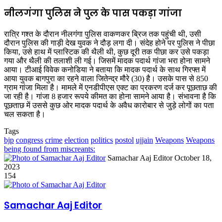
नीलगंगा पुलिस ने पुल के पास पकड़ा गांजा
रात्रि गश्त के दौरान नीलगंगा पुलिस वाकणकर ब्रिज तक पहुंची थी, उसी
दौरान पुलिस की गाड़ी देख युवक ने दौड़ लगा दी। संदेह होने पर पुलिस ने पीछा
किया, उसे हाथ में प्लास्टिक की थैली थी, कुछ दूरी तक पीछा कर उसे पकड़ा
गया और थैली की तलाशी ली गई। जिसमें मादक पदार्थ गांजा भरा होना सामने
आया। टीआई विवेक कनोडिया ने बताया कि मादक पदार्थ के साथ गिरफ्त में
आया युवक बागपुरा का रहने वाला जितेन्द्र मौरे (30) है। उसके पास से 850
ग्राम गांजा मिला है। मामले में एनडीपीएस एक्ट का प्रकरण दर्ज कर पूछताछ की
जा रही है। गांजा 8 हजार रूपये कीमत का होना सामने आया है। संभावना है कि
पूछताछ में उससे कुछ ओर मादक पदार्थ के अवैध कारोबार से जुड़े लोगों का पता
चल सकता है।
Tags
bjp
congress
crime
election
politics
postol
ujjain
Weapons
Weapons
being found from miscreants:
Send
Samachar Aaj Editor
October 18,
an
2023
email
154
Samachar Aaj Editor