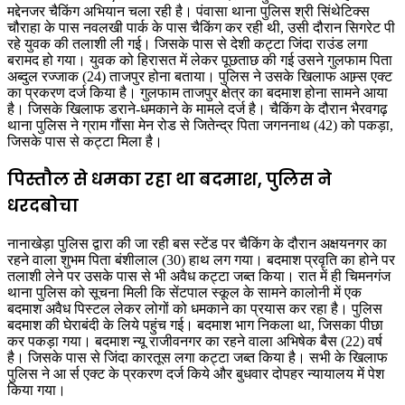
मद्देनजर चैकिंग अभियान चला रही है। पंवासा थाना पुलिस श्री सिंथेटिक्स
चौराहा के पास नवलखी पार्क के पास चैकिंग कर रही थी, उसी दौरान सिगरेट पी
रहे युवक की तलाशी ली गई। जिसके पास से देशी कट्टा जिंदा राउंड लगा
बरामद हो गया। युवक को हिरासत में लेकर पूछताछ की गई उसने गुलफाम पिता
अब्दुल रज्जाक (24) ताजपुर होना बताया। पुलिस ने उसके खिलाफ आम्र्स एक्ट
का प्रकरण दर्ज किया है। गुलफाम ताजपुर क्षेत्र का बदमाश होना सामने आया
है। जिसके खिलाफ डराने-धमकाने के मामले दर्ज है। चैकिंग के दौरान भैरवगढ़
थाना पुलिस ने ग्राम गौंसा मेन रोड से जितेन्द्र पिता जगननाथ (42) को पकड़ा,
जिसके पास से कट्टा मिला है।
पिस्तौल से धमका रहा था बदमाश, पुलिस ने
धरदबोचा
नानाखेड़ा पुलिस द्वारा की जा रही बस स्टेंड पर चैकिंग के दौरान अक्षयनगर का
रहने वाला शुभम पिता बंशीलाल (30) हाथ लग गया। बदमाश प्रवृति का होने पर
तलाशी लेने पर उसके पास से भी अवैध कट्टा जब्त किया। रात में ही चिमनगंज
थाना पुलिस को सूचना मिली कि सेंटपाल स्कूल के सामने कालोनी में एक
बदमाश अवैध पिस्टल लेकर लोगों को धमकाने का प्रयास कर रहा है। पुलिस
बदमाश की घेराबंदी के लिये पहुंच गई। बदमाश भाग निकला था, जिसका पीछा
कर पकड़ा गया। बदमाश न्यू राजीवनगर का रहने वाला अभिषेक बैस (22) वर्ष
है। जिसके पास से जिंदा कारतूस लगा कट्टा जब्त किया है। सभी के खिलाफ
पुलिस ने आ र्स एक्ट के प्रकरण दर्ज किये और बुधवार दोपहर न्यायालय में पेश
किया गया।