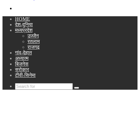
Search
for
HOME
देश-दुनिया
मध्यप्रदेश
उज्जैन
रतलाम
राजगढ़
गांव-देहात
अध्यात्म
बिजनेस
सरोकार
टीवी-सिनेमा
Search
for