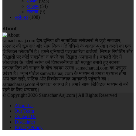
उज्जैन
(923)
रतलाम
(54)
राजगढ़
(9)
सरोकार
(108)
About
samacharaaj.com देश-दुनिया की सामाजिक सरोकारों से जुड़े समाचार,
सरकार की सूचनाएं और सामाजिक गतिविधियाें के आदान-प्रदान करने का एक
डिजिटल प्लेटफॉर्म है। हमने बुनियादी पत्रकारिता कर्तव्यों, निष्पक्ष रिपोर्टिंग और
सिद्धांतों पर कोई समझौता न करने का सिद्धांत अपनाया है। बदलते दौर में
लोकतंत्र के ‘चौथे स्तंभ’ की विश्वसनीयता को मज़बूत बनाते हुए स्वस्थ
पत्रकारिता को समाज के बीच कायम रखना samacharaaj.com का प्रमुख
उद्देश्य है। न्यूज पोर्टल samacharaaj.com के माध्यम से हमारा प्रयास होगा
आप तक सही, सटिक और विश्लेषणात्मक जानकारी पहुंचाने का।
samacharaaj.com में आपका स्‍वागत है। हमारे साथ डिजिटल माध्‍यम से बने
रहने के लिए धन्‍यवाद।
© Copyright 2026 Samachar Aaj.com | All Rights Reserved
About Us
Our Team
Contact Us
Disclaimer
Privacy Policy