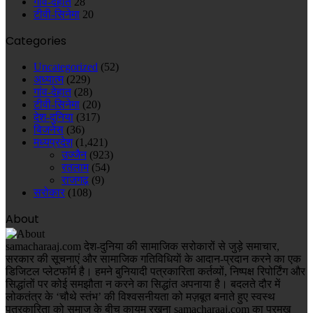
गांव-देहात
28
टीवी-सिनेमा
20
Categories
Uncategorized
(52)
अध्यात्म
(229)
गांव-देहात
(28)
टीवी-सिनेमा
(20)
देश-दुनिया
(317)
बिजनेस
(36)
मध्यप्रदेश
(1,421)
उज्जैन
(923)
रतलाम
(54)
राजगढ़
(9)
सरोकार
(108)
About
samacharaaj.com देश-दुनिया की सामाजिक सरोकारों से जुड़े समाचार,
सरकार की सूचनाएं और सामाजिक गतिविधियाें के आदान-प्रदान करने का एक
डिजिटल प्लेटफॉर्म है। हमने बुनियादी पत्रकारिता कर्तव्यों, निष्पक्ष रिपोर्टिंग और
सिद्धांतों पर कोई समझौता न करने का सिद्धांत अपनाया है। बदलते दौर में
लोकतंत्र के ‘चौथे स्तंभ’ की विश्वसनीयता को मज़बूत बनाते हुए स्वस्थ
पत्रकारिता को समाज के बीच कायम रखना samacharaaj.com का प्रमुख