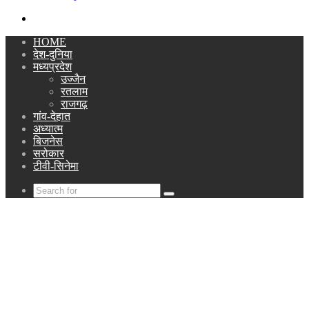
Search
for
HOME
देश-दुनिया
मध्यप्रदेश
उज्जैन
रतलाम
राजगढ़
गांव-देहात
अध्यात्म
बिजनेस
सरोकार
टीवी-सिनेमा
Search
for