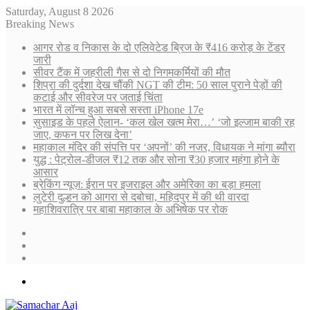
Saturday, August 8 2026
Breaking News
आगर रोड व निकास के दो एलिवेटेड ब्रिज के ₹416 करोड़ के टेंडर
जारी
सीवर टैंक में जहरीली गैस से दो निगमकर्मियों की मौत
शिप्रा की दुर्दशा देख चौंकी NGT की टीम: 50 साल पुराने पेड़ों की
कटाई और सीवरेज पर जताई चिंता
भारत में लॉन्च हुआ सबसे सस्ता iPhone 17e
सुसाइड के पहले ऐलान- ‘कल खेल खत्म मेरा…’ ‘जो इल्जाम बाकी रह
जाए, कफन पर लिख देना’
महाकाल मंदिर की संपत्ति पर ‘अपनों’ की नजर, विधायक ने मांगा ब्यौरा
युद्ध : पेट्रोल-डीजल ₹12 तक और सोना ₹30 हजार महंगा होने के
आसार
ब्रेकिंग न्यूज़: ईरान पर इजराइल और अमेरिका का बड़ा हमला
लुटेरी दुल्हन को आगरा से दबोचा, महिदपुर में की थी वारदा
महाशिवरात्रि पर बाबा महाकाल के अभिषेक पर रोक
Sidebar
Random
Article
Log
In
Menu