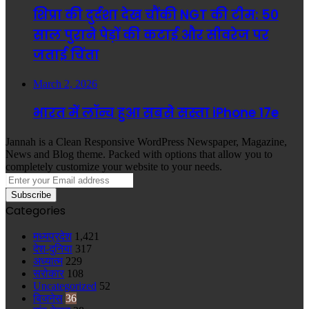
शिप्रा की दुर्दशा देख चौंकी NGT की टीम: 50
साल पुराने पेड़ों की कटाई और सीवरेज पर
जताई चिंता
March 2, 2026
भारत में लॉन्च हुआ सबसे सस्ता iPhone 17e
Jannah is a Clean Responsive WordPress Newspaper, Magazine,
News and Blog theme. Packed with options that allow you to
completely customize your website to your needs.
Enter
your
Email
Categories
address
मध्यप्रदेश
1,421
देश-दुनिया
317
अध्यात्म
229
सरोकार
108
Uncategorized
52
बिजनेस
36