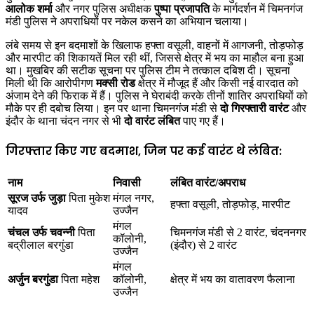
आलोक शर्मा
और नगर पुलिस अधीक्षक
पुष्पा प्रजापति
के मार्गदर्शन में चिमनगंज
मंडी पुलिस ने अपराधियों पर नकेल कसने का अभियान चलाया।
लंबे समय से इन बदमाशों के खिलाफ हफ्ता वसूली, वाहनों में आगजनी, तोड़फोड़
और मारपीट की शिकायतें मिल रही थीं, जिससे क्षेत्र में भय का माहौल बना हुआ
था। मुखबिर की सटीक सूचना पर पुलिस टीम ने तत्काल दबिश दी। सूचना
मिली थी कि आरोपीगण
मक्सी रोड
क्षेत्र में मौजूद हैं और किसी नई वारदात को
अंजाम देने की फिराक में हैं। पुलिस ने घेराबंदी करके तीनों शातिर अपराधियों को
मौके पर ही दबोच लिया। इन पर थाना चिमनगंज मंडी से
दो गिरफ्तारी वारंट
और
इंदौर के थाना चंदन नगर से भी
दो वारंट लंबित
पाए गए हैं।
गिरफ्तार किए गए बदमाश, जिन पर कई वारंट थे लंबित:
नाम
निवासी
लंबित वारंट/अपराध
सूरज उर्फ जुड़ा
पिता मुकेश
मंगल नगर,
हफ्ता वसूली, तोड़फोड़, मारपीट
यादव
उज्जैन
मंगल
चंचल उर्फ चवन्नी
पिता
चिमनगंज मंडी से 2 वारंट, चंदननगर
कॉलोनी,
बद्रीलाल बरगुंडा
(इंदौर) से 2 वारंट
उज्जैन
मंगल
अर्जुन बरगुंडा
पिता महेश
कॉलोनी,
क्षेत्र में भय का वातावरण फैलाना
उज्जैन