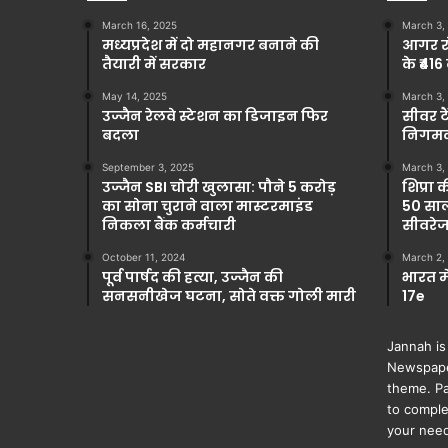
March 16, 2025
March 3,
मध्यप्रदेश में दो महानगर बनाने की
आगर रो
तैयारी में सरकार
के ₹416
May 14, 2025
March 3,
उज्जैन रेलवे स्टेशन का डिजाइन फिर
सीवर टै
बदला
निगमकर
September 3, 2025
March 3,
उज्जैन SBI चोरी खुलासा: पौने 5 करोड़
शिप्रा 
का सोना चुराने वाला मास्टरमाइंड
50 साल
निकला बैंक कर्मचारी
सीवरेज
October 11, 2024
March 2,
पूर्व पार्षद की हत्या, उज्जैन की
भारत म
सनसनीखेज घटना, सोते वक्त गोली मारी
17e
Jannah is
Newspape
theme. Pa
to comple
your nee