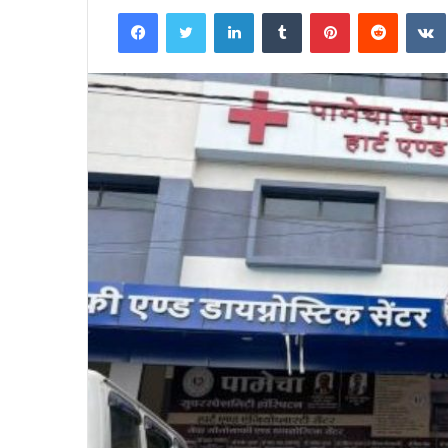
an
Facebook
Twitter
LinkedIn
Tumblr
Pinterest
Reddit
email