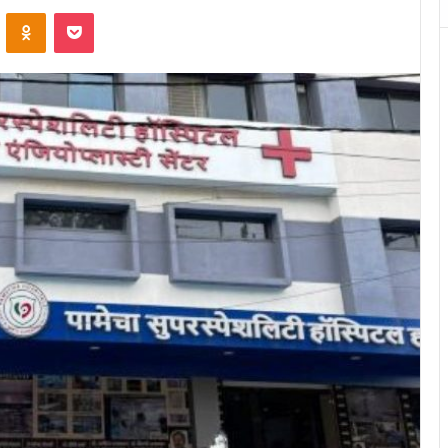
VKontakte
Odnoklassniki
Pocket