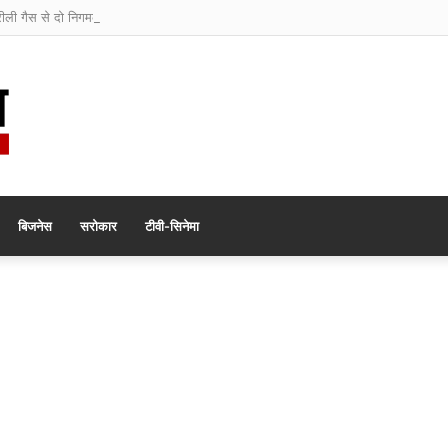
रीली गैस से दो निगमकर्मियों की मौत
बिजनेस
सरोकार
टीवी-सिनेमा