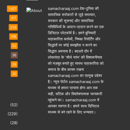
samacharaaj.com देश-दुनिया की
1,421
सामाजिक सरोकारों से जुड़े समाचार,
317
सरकार की सूचनाएं और सामाजिक
गतिविधियाें के आदान-प्रदान करने का एक
229
डिजिटल प्लेटफॉर्म है। हमने बुनियादी
108
पत्रकारिता कर्तव्यों, निष्पक्ष रिपोर्टिंग और
सिद्धांतों पर कोई समझौता न करने का
52
सिद्धांत अपनाया है। बदलते दौर में
36
लोकतंत्र के ‘चौथे स्तंभ’ की विश्वसनीयता
को मज़बूत बनाते हुए स्वस्थ पत्रकारिता को
28
समाज के बीच कायम रखना
20
samacharaaj.com का प्रमुख उद्देश्य
है। न्यूज पोर्टल samacharaaj.com के
माध्यम से हमारा प्रयास होगा आप तक
सही, सटिक और विश्लेषणात्मक जानकारी
पहुंचाने का। samacharaaj.com में
(52)
आपका स्‍वागत है। हमारे साथ डिजिटल
माध्‍यम से बने रहने के लिए धन्‍यवाद।
(229)
(28)