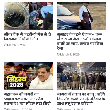
सीवर टैंक में जहरीली गैस से दो
सुसाइड के पहले ऐलान- ‘कल
निगमकर्मियों की मौत
खेल खत्म मेरा…’ ‘जो इल्जाम
बाकी रह जाए, कफन पर लिख
March 3, 2026
देना’
March 1, 2026
महाकाल की नगरी का
नागदा में तनाव पर काबू : अस्थि
‘महानगर’ अवतार: उज्जैन
विसर्जन करने जा रहे परिवार के
बनेगा देश का मॉडल मेट्रो सिटी
साथ मेमू ट्रेन में दरिंदगी
February 12, 2026
February 2, 2026