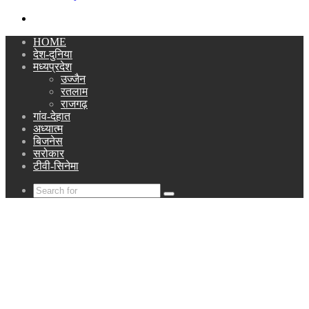
Search
for
HOME
देश-दुनिया
मध्यप्रदेश
उज्जैन
रतलाम
राजगढ़
गांव-देहात
अध्यात्म
बिजनेस
सरोकार
टीवी-सिनेमा
Search
for