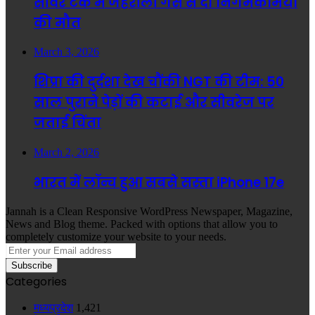
सीवर टैंक में जहरीली गैस से दो निगमकर्मियों
की मौत
March 3, 2026
शिप्रा की दुर्दशा देख चौंकी NGT की टीम: 50
साल पुराने पेड़ों की कटाई और सीवरेज पर
जताई चिंता
March 2, 2026
भारत में लॉन्च हुआ सबसे सस्ता iPhone 17e
Jannah is a Clean Responsive WordPress Newspaper, Magazine,
News and Blog theme. Packed with options that allow you to
completely customize your website to your needs.
Enter
your
Email
Categories
address
मध्यप्रदेश
1,421