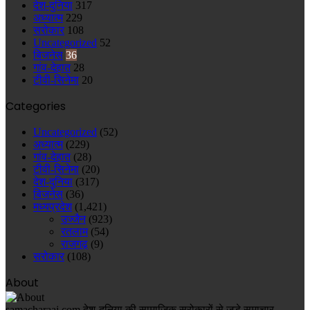
देश-दुनिया
317
अध्यात्म
229
सरोकार
108
Uncategorized
52
बिजनेस
36
गांव-देहात
28
टीवी-सिनेमा
20
Categories
Uncategorized
(52)
अध्यात्म
(229)
गांव-देहात
(28)
टीवी-सिनेमा
(20)
देश-दुनिया
(317)
बिजनेस
(36)
मध्यप्रदेश
(1,421)
उज्जैन
(923)
रतलाम
(54)
राजगढ़
(9)
सरोकार
(108)
About
samacharaaj.com देश-दुनिया की सामाजिक सरोकारों से जुड़े समाचार,