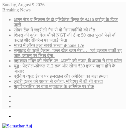
Sunday, August 9 2026
Breaking News
आगर रोड व निकास के दो एलिवेटेड ब्रिज के ₹416 करोड़ के टेंडर
जारी
सीवर टैंक में जहरीली गैस से दो निगमकर्मियों की मौत
शिप्रा की दुर्दशा देख चौंकी NGT की टीम: 50 साल पुराने पेड़ों की
कटाई और सीवरेज पर जताई चिंता
भारत में लॉन्च हुआ सबसे सस्ता iPhone 17e
सुसाइड के पहले ऐलान- ‘कल खेल खत्म मेरा…’ ‘जो इल्जाम बाकी रह
जाए, कफन पर लिख देना’
महाकाल मंदिर की संपत्ति पर ‘अपनों’ की नजर, विधायक ने मांगा ब्यौरा
युद्ध : पेट्रोल-डीजल ₹12 तक और सोना ₹30 हजार महंगा होने के
आसार
ब्रेकिंग न्यूज़: ईरान पर इजराइल और अमेरिका का बड़ा हमला
लुटेरी दुल्हन को आगरा से दबोचा, महिदपुर में की थी वारदा
महाशिवरात्रि पर बाबा महाकाल के अभिषेक पर रोक
Sidebar
Random
Article
Log
In
Menu