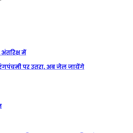
ंतरिक्ष में
रंगपंचमी पर उतरा, अब जेल जायेंगे
त