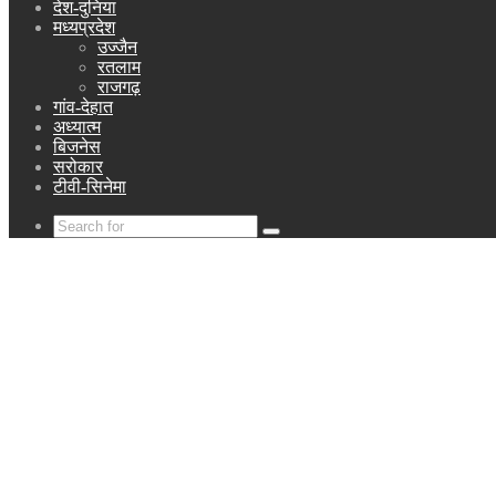
देश-दुनिया
मध्यप्रदेश
उज्जैन
रतलाम
राजगढ़
गांव-देहात
अध्यात्म
बिजनेस
सरोकार
टीवी-सिनेमा
Search
for