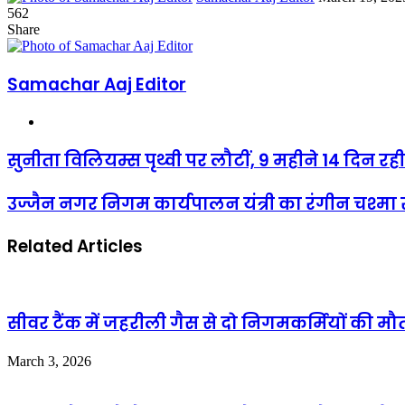
an
562
Facebook
Twitter
LinkedIn
Tumblr
Pinterest
Reddit
VKontakte
Odnoklassniki
Pocket
email
Share
Facebook
Twitter
LinkedIn
Tumblr
Pinterest
Reddit
VKontakte
Odnoklassniki
Pocket
Share
Print
via
Email
Samachar Aaj Editor
Website
सुनीता विलियम्स पृथ्वी पर लौटीं, 9 महीने 14 दिन रही अ
उज्जैन नगर निगम कार्यपालन यंत्री का रंगीन चश्मा 
Related Articles
सीवर टैंक में जहरीली गैस से दो निगमकर्मियों की मौ
March 3, 2026