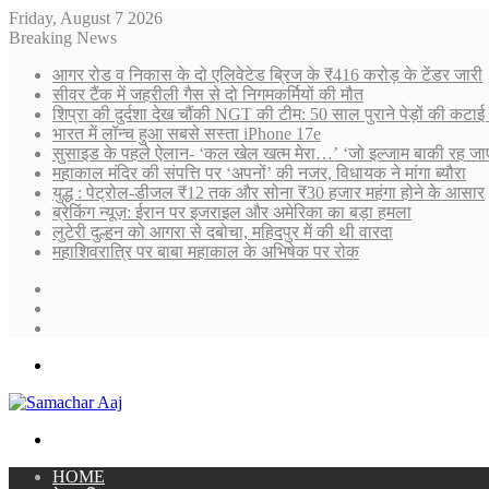
Friday, August 7 2026
Breaking News
आगर रोड व निकास के दो एलिवेटेड ब्रिज के ₹416 करोड़ के टेंडर जारी
सीवर टैंक में जहरीली गैस से दो निगमकर्मियों की मौत
शिप्रा की दुर्दशा देख चौंकी NGT की टीम: 50 साल पुराने पेड़ों की कट
भारत में लॉन्च हुआ सबसे सस्ता iPhone 17e
सुसाइड के पहले ऐलान- ‘कल खेल खत्म मेरा…’ ‘जो इल्जाम बाकी रह ज
महाकाल मंदिर की संपत्ति पर ‘अपनों’ की नजर, विधायक ने मांगा ब्यौरा
युद्ध : पेट्रोल-डीजल ₹12 तक और सोना ₹30 हजार महंगा होने के आसार
ब्रेकिंग न्यूज़: ईरान पर इजराइल और अमेरिका का बड़ा हमला
लुटेरी दुल्हन को आगरा से दबोचा, महिदपुर में की थी वारदा
महाशिवरात्रि पर बाबा महाकाल के अभिषेक पर रोक
Sidebar
Random
Article
Log
In
Menu
Search
for
HOME