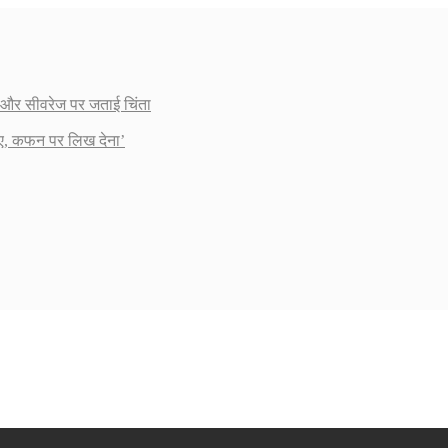
ाई और सीवरेज पर जताई चिंता
ाए, कफन पर लिख देना’