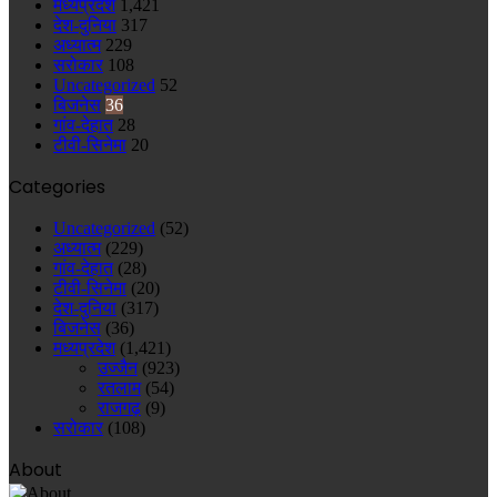
मध्यप्रदेश
1,421
देश-दुनिया
317
अध्यात्म
229
सरोकार
108
Uncategorized
52
बिजनेस
36
गांव-देहात
28
टीवी-सिनेमा
20
Categories
Uncategorized
(52)
अध्यात्म
(229)
गांव-देहात
(28)
टीवी-सिनेमा
(20)
देश-दुनिया
(317)
बिजनेस
(36)
मध्यप्रदेश
(1,421)
उज्जैन
(923)
रतलाम
(54)
राजगढ़
(9)
सरोकार
(108)
About