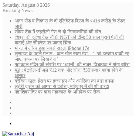
Saturday, August 8 2026
Breaking News
आगर रोड व निकास के दो एलिवेटेड ब्रिज के ₹416 करोड़ के टेंडर
जारी
सीवर टैंक में जहरीली गैस से दो निगमकर्मियों की मौत
शिप्रा की दुर्दशा देख चौंकी NGT की टीम: 50 साल पुराने पेड़ों की
कटाई और सीवरेज पर जताई चिंता
भारत में लॉन्च हुआ सबसे सस्ता iPhone 17e
सुसाइड के पहले ऐलान- ‘कल खेल खत्म मेरा…’ ‘जो इल्जाम बाकी रह
जाए, कफन पर लिख देना’
महाकाल मंदिर की संपत्ति पर ‘अपनों’ की नजर, विधायक ने मांगा ब्यौरा
युद्ध : पेट्रोल-डीजल ₹12 तक और सोना ₹30 हजार महंगा होने के
आसार
ब्रेकिंग न्यूज़: ईरान पर इजराइल और अमेरिका का बड़ा हमला
लुटेरी दुल्हन को आगरा से दबोचा, महिदपुर में की थी वारदा
महाशिवरात्रि पर बाबा महाकाल के अभिषेक पर रोक
Sidebar
Random
Article
Log
In
Menu