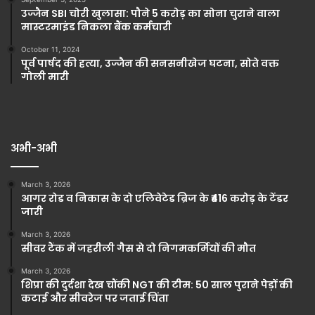
उज्जैन SBI चोरी खुलासा: पौने 5 करोड़ का सोना चुराने वाला
मास्टरमाइंड निकला बैंक कर्मचारी
October 11, 2024
पूर्व पार्षद की हत्या, उज्जैन की सनसनीखेज घटना, सोते वक्त
गोली मारी
अभी-अभी
March 3, 2026
आगर रोड व निकास के दो एलिवेटेड ब्रिज के ₹416 करोड़ के टेंडर
जारी
March 3, 2026
सीवर टैंक में जहरीली गैस से दो निगमकर्मियों की मौत
March 3, 2026
शिप्रा की दुर्दशा देख चौंकी NGT की टीम: 50 साल पुराने पेड़ों की
कटाई और सीवरेज पर जताई चिंता