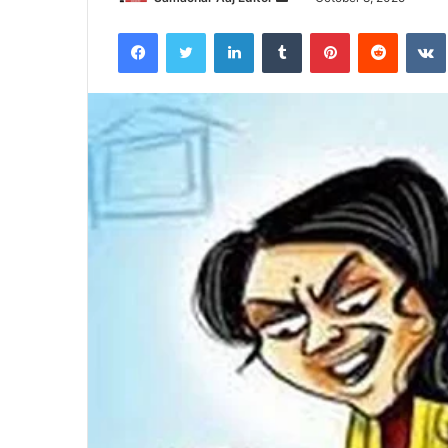
an
Facebook
Twitter
LinkedIn
Tumblr
Pinterest
Reddit
email