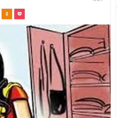
VKontakte
Odnoklassniki
Pocket