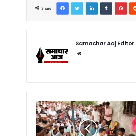
Facebook
Twitter
LinkedIn
Tumblr
Pint
Share
Samachar Aaj Editor
Website