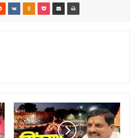
erest
Reddit
VKontakte
Odnoklassniki
Pocket
Share via Email
Print