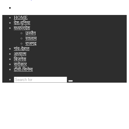
Search
for
HOME
देश-दुनिया
मध्यप्रदेश
उज्जैन
रतलाम
राजगढ़
गांव-देहात
अध्यात्म
बिजनेस
सरोकार
टीवी-सिनेमा
Search
for