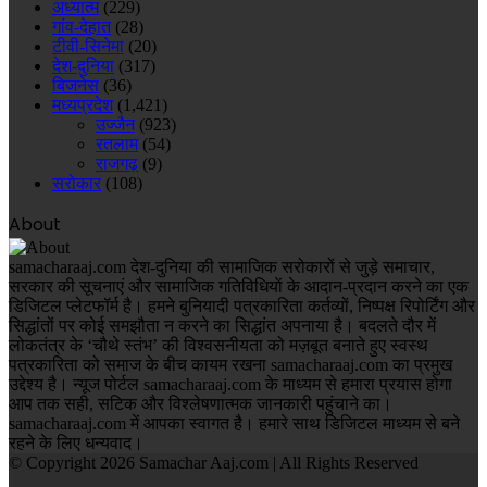
अध्यात्म
(229)
गांव-देहात
(28)
टीवी-सिनेमा
(20)
देश-दुनिया
(317)
बिजनेस
(36)
मध्यप्रदेश
(1,421)
उज्जैन
(923)
रतलाम
(54)
राजगढ़
(9)
सरोकार
(108)
About
samacharaaj.com देश-दुनिया की सामाजिक सरोकारों से जुड़े समाचार,
सरकार की सूचनाएं और सामाजिक गतिविधियाें के आदान-प्रदान करने का एक
डिजिटल प्लेटफॉर्म है। हमने बुनियादी पत्रकारिता कर्तव्यों, निष्पक्ष रिपोर्टिंग और
सिद्धांतों पर कोई समझौता न करने का सिद्धांत अपनाया है। बदलते दौर में
लोकतंत्र के ‘चौथे स्तंभ’ की विश्वसनीयता को मज़बूत बनाते हुए स्वस्थ
पत्रकारिता को समाज के बीच कायम रखना samacharaaj.com का प्रमुख
उद्देश्य है। न्यूज पोर्टल samacharaaj.com के माध्यम से हमारा प्रयास होगा
आप तक सही, सटिक और विश्लेषणात्मक जानकारी पहुंचाने का।
samacharaaj.com में आपका स्‍वागत है। हमारे साथ डिजिटल माध्‍यम से बने
रहने के लिए धन्‍यवाद।
© Copyright 2026 Samachar Aaj.com | All Rights Reserved