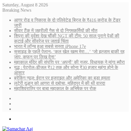
Saturday, August 8 2026
Breaking News
आगर रोड व निकास के दो एलिवेटेड ब्रिज के ₹416 करोड़ के टेंडर
जारी
सीवर टैंक में जहरीली गैस से दो निगमकर्मियों की मौत
शिप्रा की दुर्दशा देख चौंकी NGT की टीम: 50 साल पुराने पेड़ों की
कटाई और सीवरेज पर जताई चिंता
भारत में लॉन्च हुआ सबसे सस्ता iPhone 17e
सुसाइड के पहले ऐलान- ‘कल खेल खत्म मेरा…’ ‘जो इल्जाम बाकी रह
जाए, कफन पर लिख देना’
महाकाल मंदिर की संपत्ति पर ‘अपनों’ की नजर, विधायक ने मांगा ब्यौरा
युद्ध : पेट्रोल-डीजल ₹12 तक और सोना ₹30 हजार महंगा होने के
आसार
ब्रेकिंग न्यूज़: ईरान पर इजराइल और अमेरिका का बड़ा हमला
लुटेरी दुल्हन को आगरा से दबोचा, महिदपुर में की थी वारदा
महाशिवरात्रि पर बाबा महाकाल के अभिषेक पर रोक
Sidebar
Random
Article
Log
In
Menu