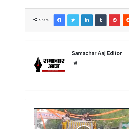
Facebook
Twitter
LinkedIn
Tumblr
Pint
Share
Samachar Aaj Editor
Website