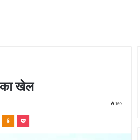
 का खेल
160
VKontakte
Odnoklassniki
Pocket