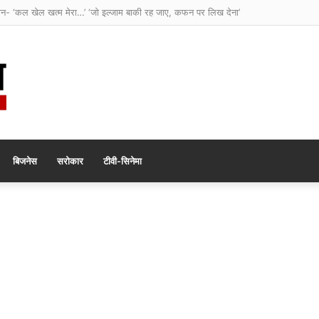
ान- ‘कल खेल खत्म मेरा…’ ‘जो इल्जाम बाकी रह जाए, कफन पर लिख देना’
बिजनेस
सरोकार
टीवी-सिनेमा