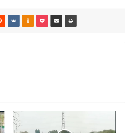
erest
Reddit
VKontakte
Odnoklassniki
Pocket
Share via Email
Print