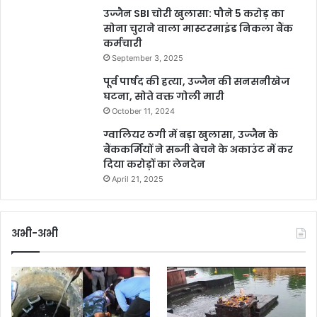
उज्जैन SBI चोरी खुलासा: पौने 5 करोड़ का
सोना चुराने वाला मास्टरमाइंड निकला बैंक
कर्मचारी
September 3, 2025
पूर्व पार्षद की हत्या, उज्जैन की सनसनीखेज
घटना, सोते वक्त गोली मारी
October 11, 2024
ग्वालियर ठगी में बड़ा खुलासा, उज्जैन के
बैंककर्मियों ने सब्जी बेचने के अकाउंट में कर
दिया करोड़ों का लेनदेन
April 21, 2025
अभी-अभी