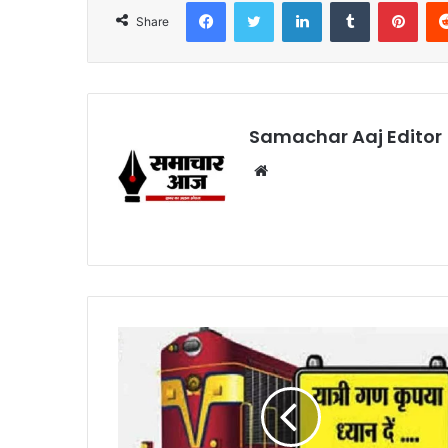
Facebook
Twitter
LinkedIn
Tumblr
Pint
Share
Samachar Aaj Editor
Website