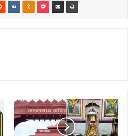
erest
Reddit
VKontakte
Odnoklassniki
Pocket
Share via Email
Print