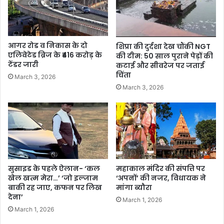
आगर रोड व निकास के दो
शिप्रा की दुर्दशा देख चौंकी NGT
एलिवेटेड ब्रिज के ₹416 करोड़ के
की टीम: 50 साल पुराने पेड़ों की
टेंडर जारी
कटाई और सीवरेज पर जताई
चिंता
March 3, 2026
March 3, 2026
सुसाइड के पहले ऐलान- ‘कल
महाकाल मंदिर की संपत्ति पर
खेल खत्म मेरा…’ ‘जो इल्जाम
‘अपनों’ की नजर, विधायक ने
बाकी रह जाए, कफन पर लिख
मांगा ब्यौरा
देना’
March 1, 2026
March 1, 2026