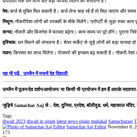
दीपावली तक धन लाभ और बड़ा फायदा मिलने की संभावना है।
मेष:
कर्ज से मुक्ति मिल सकती है। कर्ज लेना चाह रहे हैं तो मिल जाएगा और समय
मिथुन:
नौकरीपेशा लोगों को तरक्की के मौके मिलेंगे। प्रॉपर्टी से जुड़ा रुका का
कन्या:
नौकरी और बिजनेस में फायदा बढ़ेगा। काम समय पर पूरे होंगे। पुराना निवे
वृश्चिक:
धन मिलने की संभावना है। शेयर मार्केट से जुड़े लोगों को बड़ा फायद
मकर:
किस्मत का साथ मिलेगा। रोजमर्रा की इनकम बढ़ सकती है। नौकरी-पेशा 
यह भी पढ़ें- उज्‍जैन में मनायें देव दिवाली
उज्‍जैन में पूजन/देव दर्शन/आयोजन/ या किसी भी प्रयोजन में हम हैं आपके मददग
जुड़िये Samachar Aaj से – देश, दुनिया, प्रदेश, बॉलीवुड, धर्म, महाकाल मंद
Tags
diwali 2023
diwali in ujjain
latest news ujjain
mahakal
Samacharaaj
T
Send
Samachar Aaj Editor
November 8, 
an
173