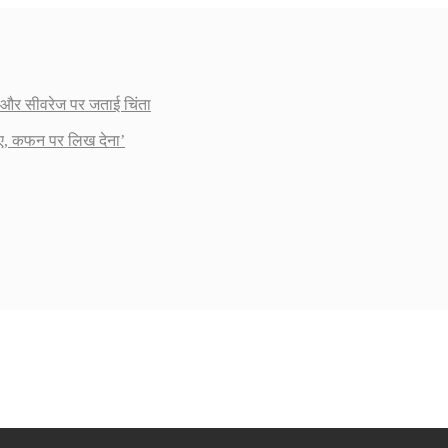
ाई और सीवरेज पर जताई चिंता
ाए, कफन पर लिख देना’