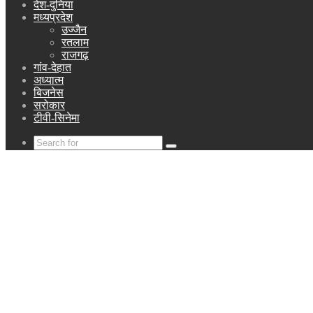
देश-दुनिया
मध्यप्रदेश
उज्जैन
रतलाम
राजगढ़
गांव-देहात
अध्यात्म
बिजनेस
सरोकार
टीवी-सिनेमा
Search
for