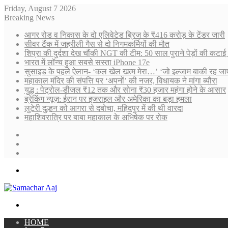
Friday, August 7 2026
Breaking News
आगर रोड व निकास के दो एलिवेटेड ब्रिज के ₹416 करोड़ के टेंडर जारी
सीवर टैंक में जहरीली गैस से दो निगमकर्मियों की मौत
शिप्रा की दुर्दशा देख चौंकी NGT की टीम: 50 साल पुराने पेड़ों की कट
भारत में लॉन्च हुआ सबसे सस्ता iPhone 17e
सुसाइड के पहले ऐलान- ‘कल खेल खत्म मेरा…’ ‘जो इल्जाम बाकी रह ज
महाकाल मंदिर की संपत्ति पर ‘अपनों’ की नजर, विधायक ने मांगा ब्यौरा
युद्ध : पेट्रोल-डीजल ₹12 तक और सोना ₹30 हजार महंगा होने के आसार
ब्रेकिंग न्यूज़: ईरान पर इजराइल और अमेरिका का बड़ा हमला
लुटेरी दुल्हन को आगरा से दबोचा, महिदपुर में की थी वारदा
महाशिवरात्रि पर बाबा महाकाल के अभिषेक पर रोक
Sidebar
Random
Article
Log
In
Menu
Search
for
HOME