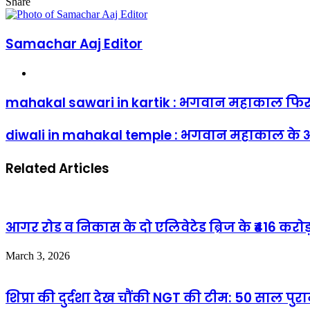
Facebook
Twitter
LinkedIn
Tumblr
Pinterest
Reddit
VKontakte
Odnoklassniki
Pocket
email
Share
Facebook
Twitter
LinkedIn
Tumblr
Pinterest
Reddit
VKontakte
Odnoklassniki
Pocket
Share
Print
via
Email
Samachar Aaj Editor
Website
mahakal sawari in kartik : भगवान महाकाल फिर आ
diwali in mahakal temple : भगवान महाकाल के आ
Related Articles
आगर रोड व निकास के दो एलिवेटेड ब्रिज के ₹416 करोड़ 
March 3, 2026
शिप्रा की दुर्दशा देख चौंकी NGT की टीम: 50 साल पुर