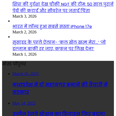
शिप्रा की दुर्दशा देख चौंकी NGT की टीम: 50 साल पुराने
पेड़ों की कटाई और सीवरेज पर जताई चिंता
March 3, 2026
भारत में लॉन्च हुआ सबसे सस्ता iPhone 17e
March 2, 2026
सुसाइड के पहले ऐलान- ‘कल खेल खत्म मेरा…’ ‘जो
इल्जाम बाकी रह जाए, कफन पर लिख देना’
March 1, 2026
मोस्ट पॉपुलर
March 16, 2025
मध्यप्रदेश में दो महानगर बनाने की तैयारी में
सरकार
May 14, 2025
उज्जैन रेलवे स्टेशन का डिजाइन फिर बदला