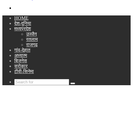
Search
for
HOME
देश-दुनिया
मध्यप्रदेश
उज्जैन
रतलाम
राजगढ़
गांव-देहात
अध्यात्म
बिजनेस
सरोकार
टीवी-सिनेमा
Search
for