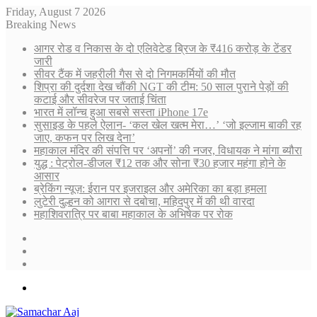
Friday, August 7 2026
Breaking News
आगर रोड व निकास के दो एलिवेटेड ब्रिज के ₹416 करोड़ के टेंडर
जारी
सीवर टैंक में जहरीली गैस से दो निगमकर्मियों की मौत
शिप्रा की दुर्दशा देख चौंकी NGT की टीम: 50 साल पुराने पेड़ों की
कटाई और सीवरेज पर जताई चिंता
भारत में लॉन्च हुआ सबसे सस्ता iPhone 17e
सुसाइड के पहले ऐलान- ‘कल खेल खत्म मेरा…’ ‘जो इल्जाम बाकी रह
जाए, कफन पर लिख देना’
महाकाल मंदिर की संपत्ति पर ‘अपनों’ की नजर, विधायक ने मांगा ब्यौरा
युद्ध : पेट्रोल-डीजल ₹12 तक और सोना ₹30 हजार महंगा होने के
आसार
ब्रेकिंग न्यूज़: ईरान पर इजराइल और अमेरिका का बड़ा हमला
लुटेरी दुल्हन को आगरा से दबोचा, महिदपुर में की थी वारदा
महाशिवरात्रि पर बाबा महाकाल के अभिषेक पर रोक
Sidebar
Random
Article
Log
In
Menu