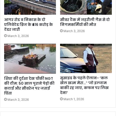
आगर रोड व निकास के दो
सीवर टैंक में जहरीली गैस से दो
एलिवेटेड ब्रिज के ₹416 करोड़ के
निगमकर्मियों की मौत
टेंडर जारी
March 3, 2026
March 3, 2026
सुसाइड के पहले ऐलान- ‘कल
शिप्रा की दुर्दशा देख चौंकी NGT
खेल खत्म मेरा…’ ‘जो इल्जाम
की टीम: 50 साल पुराने पेड़ों की
बाकी रह जाए, कफन पर लिख
कटाई और सीवरेज पर जताई
देना’
चिंता
March 1, 2026
March 3, 2026