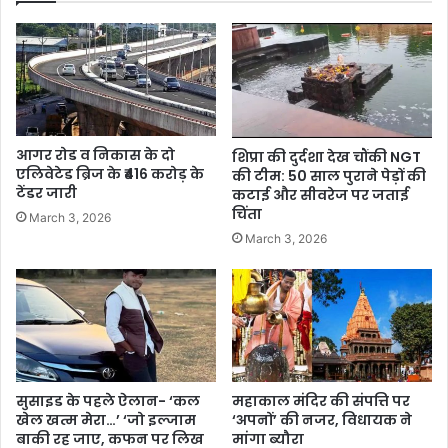
आगर रोड व निकास के दो
शिप्रा की दुर्दशा देख चौंकी NGT
एलिवेटेड ब्रिज के ₹416 करोड़ के
की टीम: 50 साल पुराने पेड़ों की
टेंडर जारी
कटाई और सीवरेज पर जताई
चिंता
March 3, 2026
March 3, 2026
सुसाइड के पहले ऐलान- ‘कल
महाकाल मंदिर की संपत्ति पर
खेल खत्म मेरा…’ ‘जो इल्जाम
‘अपनों’ की नजर, विधायक ने
बाकी रह जाए, कफन पर लिख
मांगा ब्यौरा