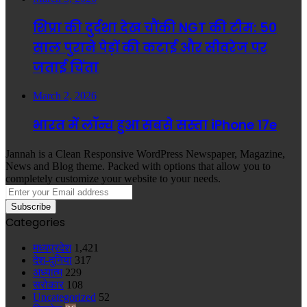
शिप्रा की दुर्दशा देख चौंकी NGT की टीम: 50
साल पुराने पेड़ों की कटाई और सीवरेज पर
जताई चिंता
March 2, 2026
भारत में लॉन्च हुआ सबसे सस्ता iPhone 17e
Jannah is a Clean Responsive WordPress Newspaper, Magazine,
News and Blog theme. Packed with options that allow you to
completely customize your website to your needs.
Enter
your
Email
Categories
address
मध्यप्रदेश
1,421
देश-दुनिया
317
अध्यात्म
229
सरोकार
108
Uncategorized
52