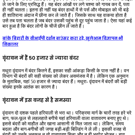
ले जाने के लिए प्रसिद्ध हैं। यह बंदर आंखों पर लगे चश्मा को गायब कर दें, पता
ही नहीं चलता। इतना ही नहीं यह बंदर हाथों में से पर्स और मोबाइल को भी बड़े
ही शातिराना अंदाज में छीना कर ले जाते हैं। जिसके साथ यह वाकया होता है
उसे तब पता चलता है जब बंदर उसकी पहुंच से दूर पहुंच जाता है। ऐसा यहां कई
बार हुआ है कि बंदर लोगों के चीजें छीन ले जाते हैं।
बांके बिहारी के वीआईपी दर्शन बाउंसर करा रहे, खुलेआम विज्ञापन भी
निकाला
वृंदावन में हैं 50 हजार से ज्यादा बंदर
मथुरा वृंदावन में बंदर कितने हैं, इसका सही आंकड़ा किसी के पास नहीं है। वन
विभाग भी बंदरों की सही संख्या को लेकर असमंजस में है। लेकिन एक अनुमान
के मुताबिक, यहां 50 हजार से ज्यादा बंदर हैं। मथुरा- वृंदावन में बंदरों की बड़ी
संख्या इनके आतंक का कारण है।
वृंदावन में इस वजह से है समस्या
वृंदावन दो दशक पहले हरियाली से भरा था। परिक्रमा मार्ग के चारों तरह हरे भरे
बाग, फल-फूल से लहलहाते बगीचे यहां हरियाली वाला वातावरण बनाए हुए थे।
इससे बंदरों को माहौल और खाना आसानी से मिल जाता था। लेकिन, समय
बदला और बाग-बगीचों की जगह बड़ी-बड़ी बिल्डिंग ने ले ली। इसकी वजह से
बंदरों को उनके अनुकूल न तो वातावरण मिला और न ही भरपेट भोजन। बाग-