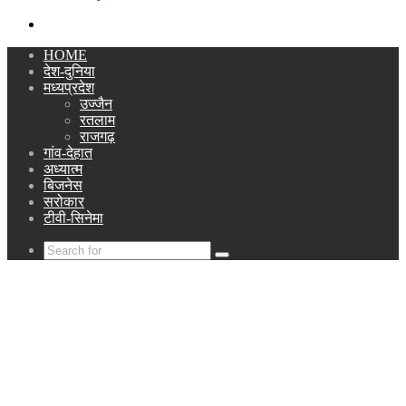
Search
for
HOME
देश-दुनिया
मध्यप्रदेश
उज्जैन
रतलाम
राजगढ़
गांव-देहात
अध्यात्म
बिजनेस
सरोकार
टीवी-सिनेमा
Search
for