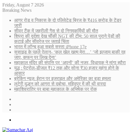
Friday, August 7 2026
Breaking News
आगर रोड व निकास के दो एलिवेटेड ब्रिज के ₹416 करोड़ के टेंडर
जारी
सीवर टैंक में जहरीली गैस से दो निगमकर्मियों की मौत
शिप्रा की दुर्दशा देख चौंकी NGT की टीम: 50 साल पुराने पेड़ों की
कटाई और सीवरेज पर जताई चिंता
भारत में लॉन्च हुआ सबसे सस्ता iPhone 17e
सुसाइड के पहले ऐलान- ‘कल खेल खत्म मेरा…’ ‘जो इल्जाम बाकी रह
जाए, कफन पर लिख देना’
महाकाल मंदिर की संपत्ति पर ‘अपनों’ की नजर, विधायक ने मांगा ब्यौरा
युद्ध : पेट्रोल-डीजल ₹12 तक और सोना ₹30 हजार महंगा होने के
आसार
ब्रेकिंग न्यूज़: ईरान पर इजराइल और अमेरिका का बड़ा हमला
लुटेरी दुल्हन को आगरा से दबोचा, महिदपुर में की थी वारदा
महाशिवरात्रि पर बाबा महाकाल के अभिषेक पर रोक
Sidebar
Random
Article
Log
In
Menu