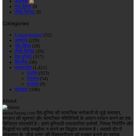
बिजनेस
36
गांव-देहात
28
टीवी-सिनेमा
20
Categories
Uncategorized
(52)
अध्यात्म
(229)
गांव-देहात
(28)
टीवी-सिनेमा
(20)
देश-दुनिया
(317)
बिजनेस
(36)
मध्यप्रदेश
(1,421)
उज्जैन
(923)
रतलाम
(54)
राजगढ़
(9)
सरोकार
(108)
About
samacharaaj.com देश-दुनिया की सामाजिक सरोकारों से जुड़े समाचार,
सरकार की सूचनाएं और सामाजिक गतिविधियाें के आदान-प्रदान करने का एक
डिजिटल प्लेटफॉर्म है। हमने बुनियादी पत्रकारिता कर्तव्यों, निष्पक्ष रिपोर्टिंग और
सिद्धांतों पर कोई समझौता न करने का सिद्धांत अपनाया है। बदलते दौर में
लोकतंत्र के ‘चौथे स्तंभ’ की विश्वसनीयता को मज़बूत बनाते हुए स्वस्थ