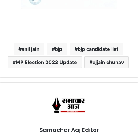
anil jain
bjp
bjp candidate list
MP Election 2023 Update
ujjain chunav
Samachar Aaj Editor