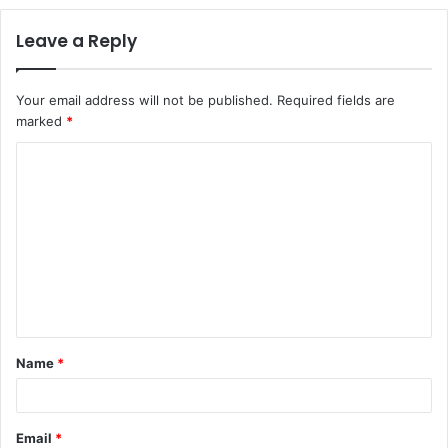
Leave a Reply
Your email address will not be published.
Required fields are
marked
*
C
o
m
m
e
n
t
Name
*
*
Email
*