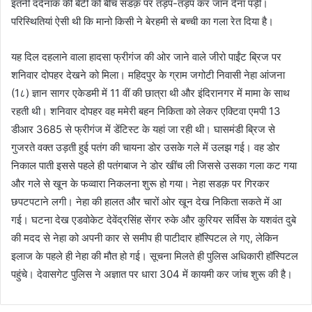
इतनी दर्दनाक की बेटी को बीच सडक़ पर तड़प-तड़प कर जान देना पड़ी।
परिस्थितियां ऐसी थी कि मानो किसी ने बेरहमी से बच्ची का गला रेत दिया है।
यह दिल दहलाने वाला हादसा फ्रीगंज की ओर जाने वाले जीरो पाईंट ब्रिज पर
शनिवार दोपहर देखने को मिला। महिदपुर के ग्राम जगोटी निवासी नेहा आंजना
(1८) ज्ञान सागर एकेडमी में 11 वीं की छात्रा थी और इंदिरानगर में मामा के साथ
रहती थी। शनिवार दोपहर वह ममेरी बहन निकिता को लेकर एक्टिवा एमपी 13
डीआर 3685 से फ्रीगंज में डेंटिस्ट के यहां जा रही थी। घासमंडी ब्रिज से
गुजरते वक्त उड़ती हुई पतंग की चायना डोर उसके गले में उलझ गई। वह डोर
निकाल पाती इससे पहले ही पतंगबाज ने डोर खींच ली जिससे उसका गला कट गया
और गले से खून के फव्वारा निकलना शुरू हो गया। नेहा सडक़ पर गिरकर
छपटपटाने लगी। नेहा की हालत और चारों ओर खून देख निकिता सकते में आ
गई। घटना देख एडवोकेट देवेंद्रसिंह सेंगर रुके और कुरियर सर्विस के यशवंत दुबे
की मदद से नेहा को अपनी कार से समीप ही पाटीदार हॉस्पिटल ले गए, लेकिन
इलाज के पहले ही नेहा की मौत हो गई। सूचना मिलते ही पुलिस अधिकारी हॉस्पिटल
पहुंचे। देवासगेट पुलिस ने अज्ञात पर धारा 304 में कायमी कर जांच शुरू की है।