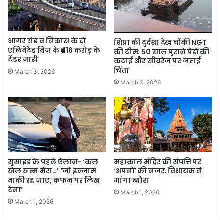
आगर रोड व निकास के दो
शिप्रा की दुर्दशा देख चौंकी NGT
एलिवेटेड ब्रिज के ₹416 करोड़ के
की टीम: 50 साल पुराने पेड़ों की
टेंडर जारी
कटाई और सीवरेज पर जताई
चिंता
March 3, 2026
March 3, 2026
सुसाइड के पहले ऐलान- ‘कल
महाकाल मंदिर की संपत्ति पर
खेल खत्म मेरा…’ ‘जो इल्जाम
‘अपनों’ की नजर, विधायक ने
बाकी रह जाए, कफन पर लिख
मांगा ब्यौरा
देना’
March 1, 2026
March 1, 2026