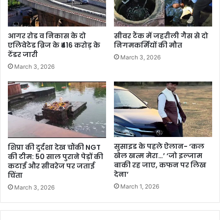
आगर रोड व निकास के दो
सीवर टैंक में जहरीली गैस से दो
एलिवेटेड ब्रिज के ₹416 करोड़ के
निगमकर्मियों की मौत
टेंडर जारी
March 3, 2026
March 3, 2026
सुसाइड के पहले ऐलान- ‘कल
शिप्रा की दुर्दशा देख चौंकी NGT
खेल खत्म मेरा…’ ‘जो इल्जाम
की टीम: 50 साल पुराने पेड़ों की
बाकी रह जाए, कफन पर लिख
कटाई और सीवरेज पर जताई
देना’
चिंता
March 1, 2026
March 3, 2026