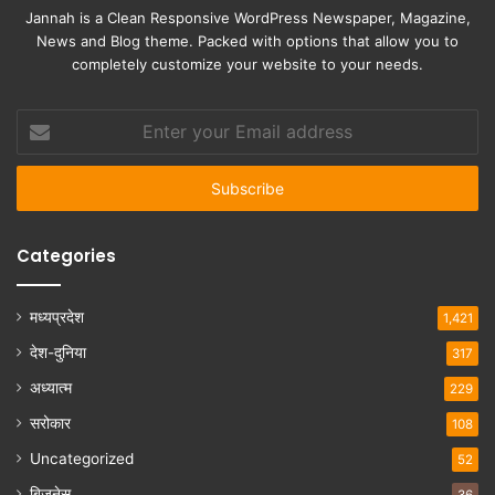
Jannah is a Clean Responsive WordPress Newspaper, Magazine,
News and Blog theme. Packed with options that allow you to
completely customize your website to your needs.
Enter
your
Email
address
Categories
मध्यप्रदेश
1,421
देश-दुनिया
317
अध्यात्म
229
सरोकार
108
Uncategorized
52
बिजनेस