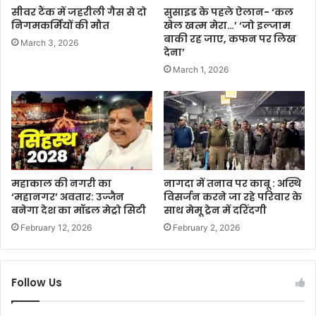
सीवर टैंक में जहरीली गैस से दो
सुसाइड के पहले ऐलान- ‘कल
निगमकर्मियों की मौत
खेल खत्म मेरा…’ ‘जो इल्जाम
बाकी रह जाए, कफन पर लिख
March 3, 2026
देना’
March 1, 2026
महाकाल की नगरी का
नागदा में तनाव पर काबू : अस्थि
‘महानगर’ अवतार: उज्जैन
विसर्जन करने जा रहे परिवार के
बनेगा देश का मॉडल मेट्रो सिटी
साथ मेमू ट्रेन में दरिंदगी
February 12, 2026
February 2, 2026
Follow Us